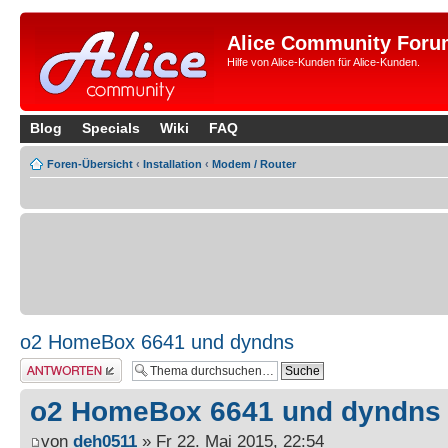
Alice Community Foru
Hilfe von Alice-Kunden für Alice-Kunden.
Blog
Specials
Wiki
FAQ
Foren-Übersicht
‹
Installation
‹
Modem / Router
o2 HomeBox 6641 und dyndns
Antwort erstellen
o2 HomeBox 6641 und dyndns
von
deh0511
» Fr 22. Mai 2015, 22:54