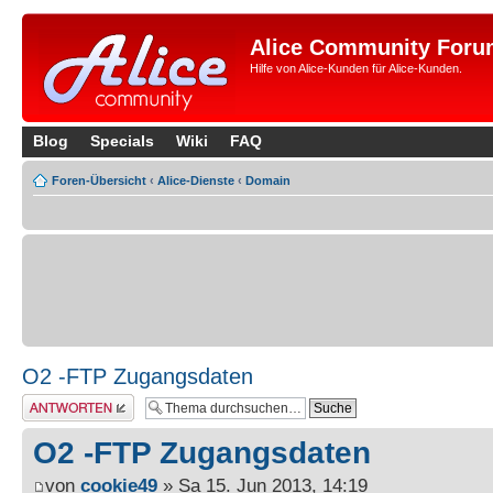
Alice Community Foru
Hilfe von Alice-Kunden für Alice-Kunden.
Blog
Specials
Wiki
FAQ
Foren-Übersicht
‹
Alice-Dienste
‹
Domain
O2 -FTP Zugangsdaten
Antwort erstellen
O2 -FTP Zugangsdaten
von
cookie49
» Sa 15. Jun 2013, 14:19