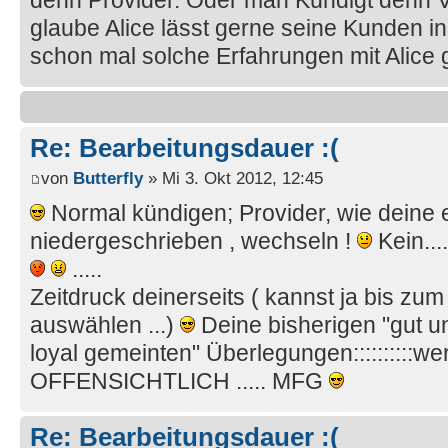
denn Provider. Oder man Kündigt denn Ve
glaube Alice lässt gerne seine Kunden in
schon mal solche Erfahrungen mit Alice
Re: Bearbeitungsdauer :(
von
Butterfly
» Mi 3. Okt 2012, 12:45
Normal kündigen; Provider, wie deine e
niedergeschrieben , wechseln !
Kein....
.....
Zeitdruck deinerseits ( kannst ja bis zu
auswählen ...)
Deine bisherigen "gut un
loyal gemeinten" Überlegungen::::::::::w
OFFENSICHTLICH ..... MFG
Re: Bearbeitungsdauer :(