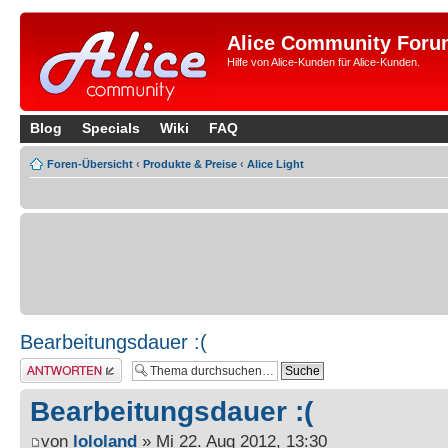
Alice Community Foru
Hilfe von Alice-Kunden für Alice-Kunden.
Blog
Specials
Wiki
FAQ
Foren-Übersicht
‹
Produkte & Preise
‹
Alice Light
Bearbeitungsdauer :(
Antwort erstellen
Bearbeitungsdauer :(
von
lololand
» Mi 22. Aug 2012, 13:30