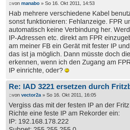
von
manabo
» So 16. Okt 2011, 14:53
Hab mehrere verschiedene Kabel benutzt
sonst funktionieren: Fehlanzeige. FPR un
automatisch keine Verbindung her. Wer
IP-Adressen etc. direkt am FPR einzuge
am meiner FB ein Gerät mit fester IP un
das ist ja möglich. Dann müsste doch di
erkennen, wenn ich den Zugang am FPR 
IP einrichte, oder?
Re: IAD 3221 ersetzen durch Frit
von
vector2a
» So 16. Okt 2011, 16:05
Vergiss das mit der festen IP an der Frit
Richte eine feste IP am Rekorder ein:
IP: 192.168.178.222
Subnet: 255.255.255.0