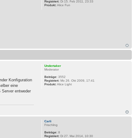
Registriert:
Di 15. Feb 2011, 23:33
Produkt:
Alice Fun
Undertaker
Moderator
Beiträge:
3552
nder Konfiguration
Registriert:
Mo 26. Okt 2009, 17:41
Produkt:
Alice Light
elber eine
S Server entweder
Carli
Frischling
Beiträge:
8
Registriert:
Di 27. Mai 2014, 10:30