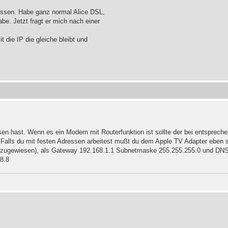
ossen. Habe ganz normal Alice DSL,
e. Jetzt fragt er mich nach einer
 die IP die gleiche bleibt und
n hast. Wenn es ein Modem mit Routerfunktion ist sollte der bei entspreche
Falls du mit festen Adressen arbeitest mußt du dem Apple TV Adapter eben s
rät zugewiesen), als Gateway 192.168.1.1 Subnetmaske 255.255.255.0 und DN
.8.8