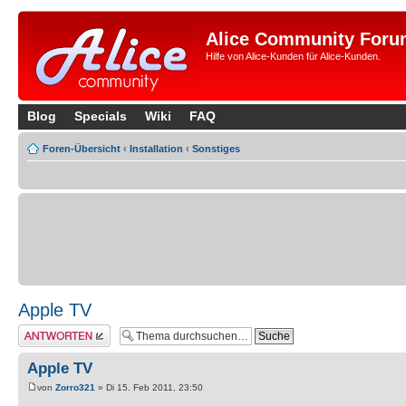
Alice Community Foru
Hilfe von Alice-Kunden für Alice-Kunden.
Blog
Specials
Wiki
FAQ
Foren-Übersicht
‹
Installation
‹
Sonstiges
Apple TV
Antwort erstellen
Apple TV
von
Zorro321
» Di 15. Feb 2011, 23:50