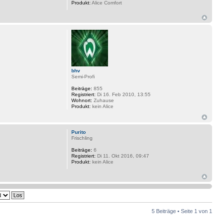
Produkt:
Alice Comfort
bhv
Semi-Profi
Beiträge:
855
Registriert:
Di 16. Feb 2010, 13:55
Wohnort:
Zuhause
Produkt:
kein Alice
Purito
Frischling
Beiträge:
6
Registriert:
Di 11. Okt 2016, 09:47
Produkt:
kein Alice
5 Beiträge • Seite
1
von
1