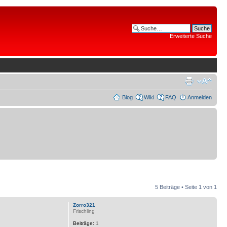
Erweiterte Suche
Blog
Wiki
FAQ
Anmelden
5 Beiträge • Seite
1
von
1
Zorro321
Frischling
Beiträge:
1