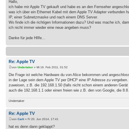
Hallo,
ich habe mir Apple TV gekauft und habe es an den Fernseher angeschl
was ich über ein Ethernet Kabel mit dem Apple TV Adapter verbunden hab
IP, einer Subnetzmaske und nach einem DNS Server.
Wo finde ich die richtigen Informationen dazu? Und was mache ich, damit
ich nicht immer wieder eine neue angeben muss?
Danke für jede HIlfe...
Re: Apple TV
von
Undertaker
» Mi 16. Feb 2011, 01:52
Die Frage ist welche Hardware du von Alice bekommen und angeschlosse
in der Lage sein dem Apple TV per DHCP eine IP Adresse zu vergeben. 
zuweisen, z.B. die 192.168.1.50 (falls nicht schon einem anderen Ge
auch die 192.168.1.1 oder einen freien wie z.B. den von Google, die 8.8
Undertaker
Re: Apple TV
von
Carli
» Fr 20. Jun 2014, 17:41
hat es denn dann geklappt?