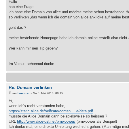
Hallo
hab eine Frage:
ich habe eine Domain von alice und möchte meine schon bestehende 
so verlinken ,das wenn ich die domain von alice anklicke auf meine b
geht das ?
meine bestehende Homepage habe ich damals online erstellt also nicht a
Wer kann mir nen Tip geben?
Im Voraus schonmal danke .
Re: Domain verlinken
von
benutzer
» Sa 8. Mai 2010, 00:15
Hi,
wenn ich's recht verstanden habe,
https://static.alice.de/selfcare/conten ... e/data.pdf
müsste die Alice Domain dann beispielsweise so heissen ?
URL
http://www.alice-dsl.net/bmwpower/
(bmwpower als Beispiel)
Ich denke mal, eine direkte Umleitung wird nicht gehen. (Man möge mich b