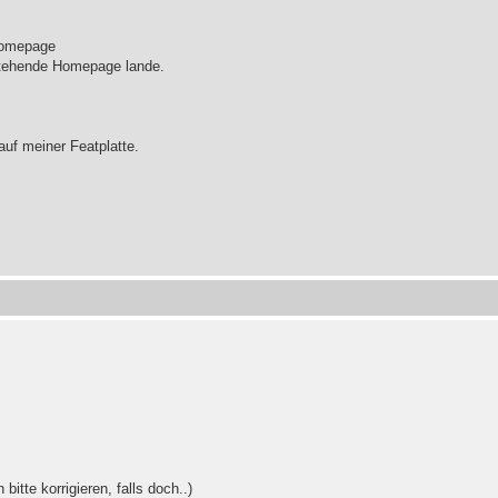
Homepage
estehende Homepage lande.
uf meiner Featplatte.
itte korrigieren, falls doch..)