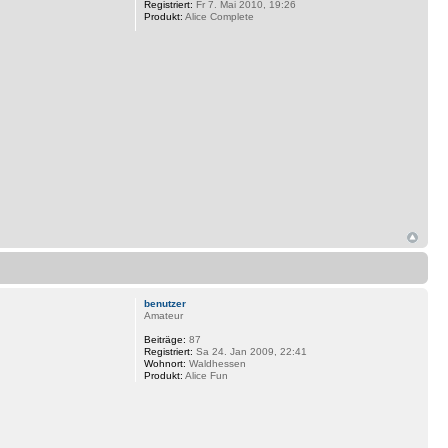
Registriert:
Fr 7. Mai 2010, 19:26
Produkt:
Alice Complete
benutzer
Amateur
Beiträge:
87
Registriert:
Sa 24. Jan 2009, 22:41
Wohnort:
Waldhessen
Produkt:
Alice Fun