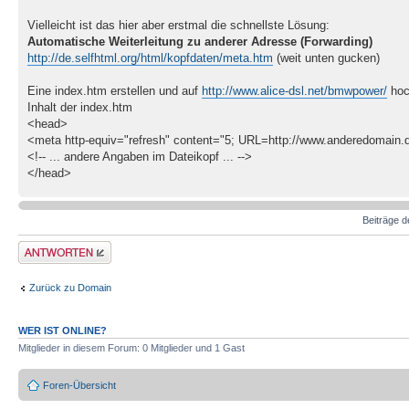
Vielleicht ist das hier aber erstmal die schnellste Lösung:
Automatische Weiterleitung zu anderer Adresse (Forwarding)
http://de.selfhtml.org/html/kopfdaten/meta.htm
(weit unten gucken)
Eine index.htm erstellen und auf
http://www.alice-dsl.net/bmwpower/
hoc
Inhalt der index.htm
<head>
<meta http-equiv="refresh" content="5; URL=http://www.anderedomain.
<!-- ... andere Angaben im Dateikopf ... -->
</head>
Beiträge d
Antwort erstellen
Zurück zu Domain
WER IST ONLINE?
Mitglieder in diesem Forum: 0 Mitglieder und 1 Gast
Foren-Übersicht