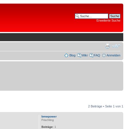
Erweiterte Suche
Blog
Wiki
FAQ
Anmelden
2 Beiträge • Seite
1
von
1
bmwpower
Frischling
Beiträge:
1