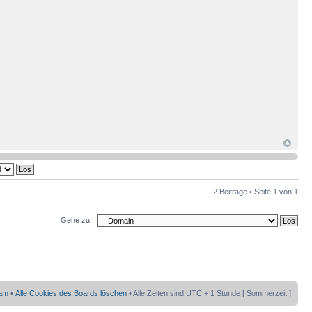
2 Beiträge • Seite
1
von
1
Gehe zu:
am
•
Alle Cookies des Boards löschen
• Alle Zeiten sind UTC + 1 Stunde [ Sommerzeit ]