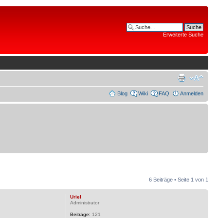
Erweiterte Suche
Blog
Wiki
FAQ
Anmelden
6 Beiträge • Seite
1
von
1
Uriel
Administrator
Beiträge:
121