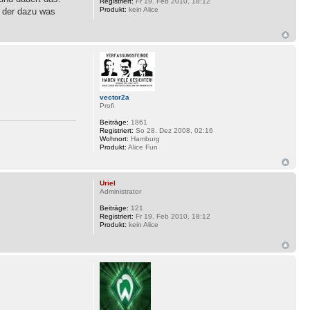
Registriert:
Fr 19. Feb 2010, 18:12
Produkt:
kein Alice
t der dazu was
vector2a
Profi
Beiträge:
1861
Registriert:
So 28. Dez 2008, 02:16
Wohnort:
Hamburg
Produkt:
Alice Fun
Uriel
Administrator
Beiträge:
121
Registriert:
Fr 19. Feb 2010, 18:12
Produkt:
kein Alice