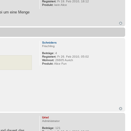
Registriert:
Fr 19. Feb 2010, 18:12
Produkt:
kein Alice
bei um eine Menge
Schniders
Frischling
Beiträge:
4
Registriert:
Fr 26. Feb 2010, 05:02
Wohnort:
26605 Aurich
Produkt:
Alice Fun
Uriel
Administrator
Beiträge:
121
und dauert das.