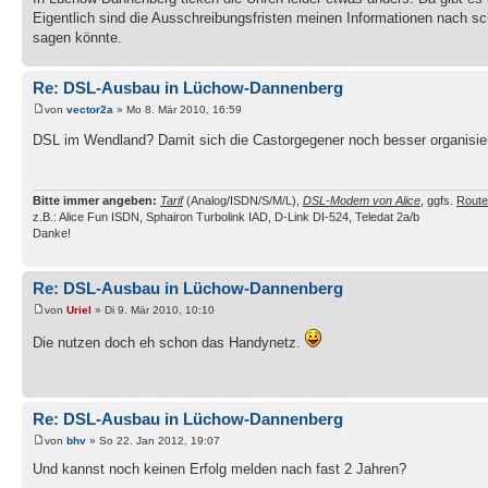
Eigentlich sind die Ausschreibungsfristen meinen Informationen nach sc
sagen könnte.
Re: DSL-Ausbau in Lüchow-Dannenberg
von
vector2a
» Mo 8. Mär 2010, 16:59
DSL im Wendland? Damit sich die Castorgegener noch besser organisi
Bitte immer angeben:
Tarif
(Analog/ISDN/S/M/L),
DSL-Modem von Alice
, ggfs.
Route
z.B.: Alice Fun ISDN, Sphairon Turbolink IAD, D-Link DI-524, Teledat 2a/b
Danke!
Re: DSL-Ausbau in Lüchow-Dannenberg
von
Uriel
» Di 9. Mär 2010, 10:10
Die nutzen doch eh schon das Handynetz.
Re: DSL-Ausbau in Lüchow-Dannenberg
von
bhv
» So 22. Jan 2012, 19:07
Und kannst noch keinen Erfolg melden nach fast 2 Jahren?