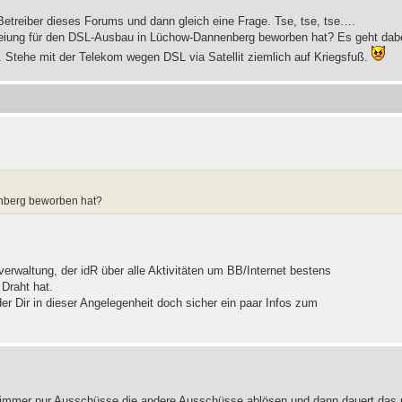
r Betreiber dieses Forums und dann gleich eine Frage. Tse, tse, tse….
schreiung für den DSL-Ausbau in Lüchow-Dannenberg beworben hat? Es geht da
. Stehe mit der Telekom wegen DSL via Satellit ziemlich auf Kriegsfuß.
enberg beworben hat?
erwaltung, der idR über alle Aktivitäten um BB/Internet bestens
 Draht hat.
er Dir in dieser Angelegenheit doch sicher ein paar Infos zum
s immer nur Ausschüsse die andere Ausschüsse ablösen und dann dauert das 