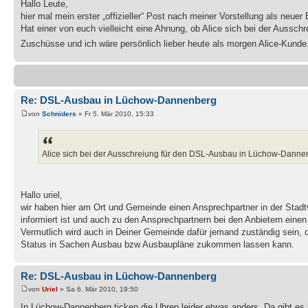
Hallo Leute,
hier mal mein erster „offizieller“ Post nach meiner Vorstellung als neue
Hat einer von euch vielleicht eine Ahnung, ob Alice sich bei der Aus
Zuschüsse und ich wäre persönlich lieber heute als morgen Alice-Kunde
Re: DSL-Ausbau in Lüchow-Dannenberg
von
Schniders
» Fr 5. Mär 2010, 15:33
Alice sich bei der Ausschreiung für den DSL-Ausbau in Lüchow-Dann
Hallo uriel,
wir haben hier am Ort und Gemeinde einen Ansprechpartner in der Stadtv
informiert ist und auch zu den Ansprechpartnern bei den Anbietern einen
Vermutlich wird auch in Deiner Gemeinde dafür jemand zuständig sein, d
Status in Sachen Ausbau bzw Ausbaupläne zukommen lassen kann.
Re: DSL-Ausbau in Lüchow-Dannenberg
von
Uriel
» Sa 6. Mär 2010, 19:50
In Lüchow-Dannenberg ticken die Uhren leider etwas anders. Da gibt e