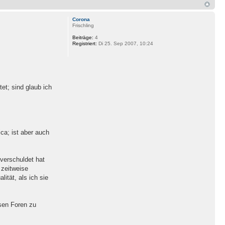
Corona
Frischling
Beiträge:
4
Registriert:
Di 25. Sep 2007, 10:24
t; sind glaub ich
ca; ist aber auch
verschuldet hat
 zeitweise
ität, als ich sie
esen Foren zu