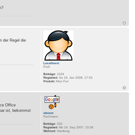
n?
n der Regel die
Localhorst
Profi
Beiträge:
1034
Registriert:
Sa 19. Jan 2008, 17:53
Produkt:
Alice Fun
ce Office
gbar ist, bekommst
abuzze
Fachmann
Beiträge:
332
Registriert:
Mo 24. Sep 2007, 15:36
Wohnort:
Hamburg