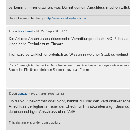
es kommt immer drauf an, was Du mit deinem Anschluss machen willst,
Donut Laden - Hamburg -
http://www.monkeydonuts.de
von
Localhorst
» Mo 24. Sep 2007, 17:45
Die Art des Anschlusses (klassische Vermittlungstechnik, VOIP, Resal
klassische Technik zum Einsatz.
Hier wäre es wirklich erforderlich zu Wissen in welcher Stadt du wohnst.
"Es ist unmöglich, die Fackel der Weisheit durch ein Gedränge zu tragen, ohne jema
Bitte keine PN für persönlichen Support, nutzt das Forum.
von
abuzze
» Mo 24. Sep 2007, 19:32
Ob du VoIP bekommst oder nicht, kannst du über den Verfügbarkeitsch
Anschluss verfügbar ist, aber der Check für Privatkunden sagt, dass d
du einen richtigen Anschluss ohne VoIP.
This signature is under construction.