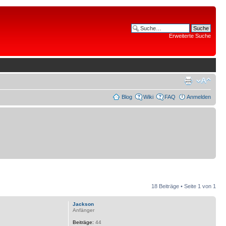
Erweiterte Suche
Blog
Wiki
FAQ
Anmelden
18 Beiträge • Seite
1
von
1
Jackson
Anfänger
Beiträge:
44