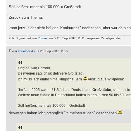
Soll heißen: mehr als 100.000 = Großstadt
Zurück zum Thema:
kann jetzt leider nicht bei der "Konkurrenz" nachsehen, aber war da nic
Zuletzt geändert von
Corona
am Di 25. Sep 2007, 11:11, insgesamt 2-mal geändert.
von
Localhorst
» Di 25. Sep 2007, 11:25
Original von Corona
Deswegen sag ich ja: definiere Großstadt.
Ich muss jetzt einfach mal klugscheißern
Auszug aus Wikipedia:
"Im Jahr 2005 waren 81 Städte in Deutschland
Großstädte
, siehe List
Weitere neun Städte in Deutschland hatten in den letzten 50 bis 60 Ja
Soll heißen: mehr als 100.000 = Großstadt
deswegen haben ich vorsorglich "in meinen Augen" geschrieben