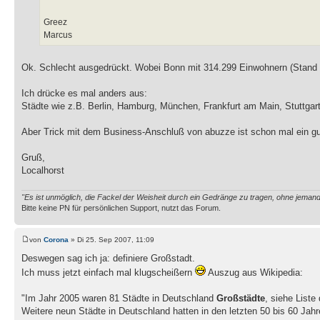
Greez
Marcus
Ok. Schlecht ausgedrückt. Wobei Bonn mit 314.299 Einwohnern (Stand 2
Ich drücke es mal anders aus:
Städte wie z.B. Berlin, Hamburg, München, Frankfurt am Main, Stuttgart,
Aber Trick mit dem Business-Anschluß von abuzze ist schon mal ein g
Gruß,
Localhorst
"Es ist unmöglich, die Fackel der Weisheit durch ein Gedränge zu tragen, ohne jema
Bitte keine PN für persönlichen Support, nutzt das Forum.
von
Corona
» Di 25. Sep 2007, 11:09
Deswegen sag ich ja: definiere Großstadt.
Ich muss jetzt einfach mal klugscheißern
Auszug aus Wikipedia:
"Im Jahr 2005 waren 81 Städte in Deutschland
Großstädte
, siehe Liste
Weitere neun Städte in Deutschland hatten in den letzten 50 bis 60 Ja