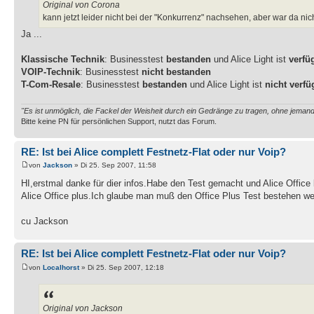
Original von Corona
kann jetzt leider nicht bei der "Konkurrenz" nachsehen, aber war da ni
Ja ...
Klassische Technik
: Businesstest
bestanden
und Alice Light ist
verfü
VOIP-Technik
: Businesstest
nicht bestanden
T-Com-Resale
: Businesstest
bestanden
und Alice Light ist
nicht verfü
"Es ist unmöglich, die Fackel der Weisheit durch ein Gedränge zu tragen, ohne jema
Bitte keine PN für persönlichen Support, nutzt das Forum.
RE: Ist bei Alice complett Festnetz-Flat oder nur Voip?
von
Jackson
» Di 25. Sep 2007, 11:58
HI,erstmal danke für dier infos.Habe den Test gemacht und Alice Office
Alice Office plus.Ich glaube man muß den Office Plus Test bestehen wen
cu Jackson
RE: Ist bei Alice complett Festnetz-Flat oder nur Voip?
von
Localhorst
» Di 25. Sep 2007, 12:18
Original von Jackson