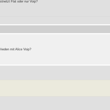
stnetzt Flat oder nur Voip?
frieden mit Alice Voip?