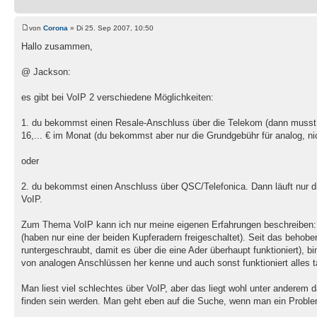
von
Corona
» Di 25. Sep 2007, 10:50
Hallo zusammen,
@ Jackson:
es gibt bei VoIP 2 verschiedene Möglichkeiten:
1. du bekommst einen Resale-Anschluss über die Telekom (dann musst d
16,... € im Monat (du bekommst aber nur die Grundgebühr für analog, nic
oder
2. du bekommst einen Anschluss über QSC/Telefonica. Dann läuft nur die
VoIP.
Zum Thema VoIP kann ich nur meine eigenen Erfahrungen beschreiben: Ic
(haben nur eine der beiden Kupferadern freigeschaltet). Seit das behob
runtergeschraubt, damit es über die eine Ader überhaupt funktioniert), bi
von analogen Anschlüssen her kenne und auch sonst funktioniert alles t
Man liest viel schlechtes über VoIP, aber das liegt wohl unter anderem 
finden sein werden. Man geht eben auf die Suche, wenn man ein Problem 