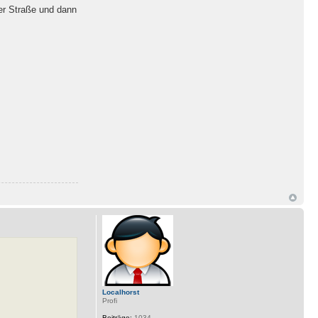
er Straße und dann
Localhorst
Profi
Beiträge:
1034