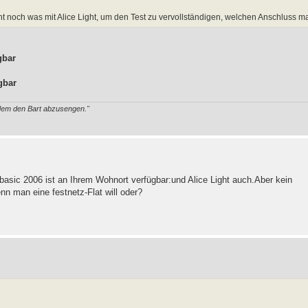
cht noch was mit Alice Light, um den Test zu vervollständigen, welchen Anschluss m
gbar
gbar
ndem den Bart abzusengen."
 basic 2006 ist an Ihrem Wohnort verfügbar:und Alice Light auch.Aber kein
n man eine festnetz-Flat will oder?