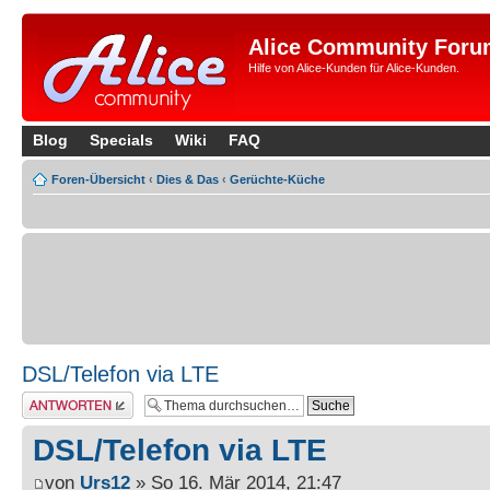
Alice Community Foru
Hilfe von Alice-Kunden für Alice-Kunden.
Blog
Specials
Wiki
FAQ
Foren-Übersicht
‹
Dies & Das
‹
Gerüchte-Küche
DSL/Telefon via LTE
Antwort erstellen
DSL/Telefon via LTE
von
Urs12
» So 16. Mär 2014, 21:47