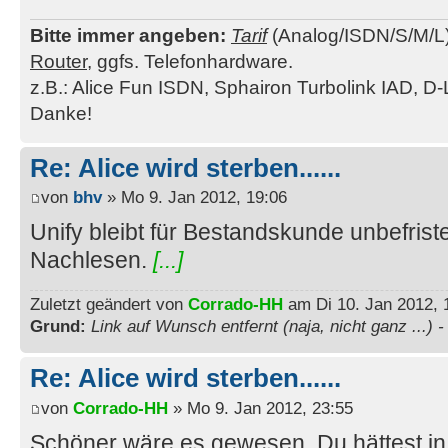
Bitte immer angeben:
Tarif
(Analog/ISDN/S/M/L
Router
, ggfs. Telefonhardware.
z.B.: Alice Fun ISDN, Sphairon Turbolink IAD, D-
Danke!
Re: Alice wird sterben......
von
bhv
» Mo 9. Jan 2012, 19:06
Unify bleibt für Bestandskunde unbefris
Nachlesen.
[...]
Zuletzt geändert von
Corrado-HH
am Di 10. Jan 2012, 
Grund:
Link auf Wunsch entfernt (naja, nicht ganz ...) 
Re: Alice wird sterben......
von
Corrado-HH
» Mo 9. Jan 2012, 23:55
Schöner wäre es gewesen, Du hättest in 