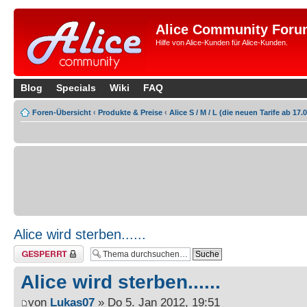
Alice Community Foru
Hilfe von Alice-Kunden für Alice-Kunden.
Blog
Specials
Wiki
FAQ
Foren-Übersicht
‹
Produkte & Preise
‹
Alice S / M / L (die neuen Tarife ab 17.
Alice wird sterben......
Thema gesperrt
Alice wird sterben......
von
Lukas07
» Do 5. Jan 2012, 19:51