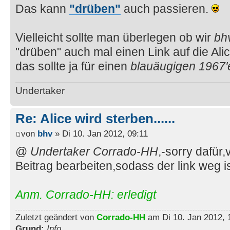
Das kann
"drüben"
auch passieren.
Vielleicht sollte man überlegen ob wir
bh
"drüben" auch mal einen Link auf die Al
das sollte ja für einen
blauäugigen 1967'
Undertaker
Re: Alice wird sterben......
von
bhv
» Di 10. Jan 2012, 09:11
@
Undertaker
Corrado-HH
,-sorry dafür,
Beitrag bearbeiten,sodass der link weg i
Anm. Corrado-HH: erledigt
Zuletzt geändert von
Corrado-HH
am Di 10. Jan 2012, 
Grund:
Info