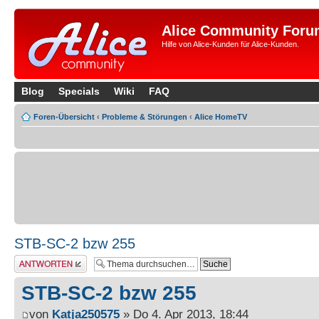
Alice Community Foru
Hilfe von Alice-Kunden für Alice-Kunden.
Blog
Specials
Wiki
FAQ
Foren-Übersicht
‹
Probleme & Störungen
‹
Alice HomeTV
STB-SC-2 bzw 255
Antwort erstellen
STB-SC-2 bzw 255
von
Katja250575
» Do 4. Apr 2013, 18:44