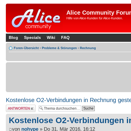
Alice Community Foru
Hilfe von Alice-Kunden für Alice-Kunden.
Blog
Specials
Wiki
FAQ
Foren-Übersicht
‹
Probleme & Störungen
‹
Rechnung
Kostenlose O2-Verbindungen in Rechnung gestel
Antwort erstellen
Kostenlose O2-Verbindungen i
von
nohype
» Do 31. Mär 2016, 16:12