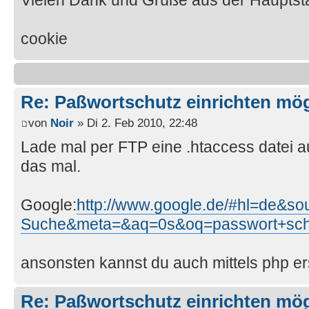
Vielen Dank und Grüße aus der Hauptst
cookie
Re: Paßwortschutz einrichten mö
von
Noir
» Di 2. Feb 2010, 22:48
Lade mal per FTP eine .htaccess datei a
das mal.
Google:
http://www.google.de/#hl=de&
Suche&meta=&aq=0s&oq=passwort+sch
ansonsten kannst du auch mittels php ers
Re: Paßwortschutz einrichten mö