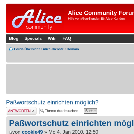
Alice Community Foru
Hilfe von Alice-Kunden für Alice-Kunden.
Blog
Specials
Wiki
FAQ
Foren-Übersicht
‹
Alice-Dienste
‹
Domain
Paßwortschutz einrichten möglich?
Antwort erstellen
Paßwortschutz einrichten mög
von
cookie49
» Mo 4. Jan 2010, 12:50