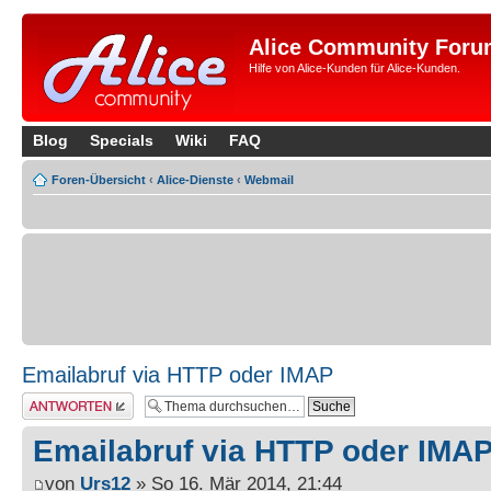
Alice Community Foru
Hilfe von Alice-Kunden für Alice-Kunden.
Blog
Specials
Wiki
FAQ
Foren-Übersicht
‹
Alice-Dienste
‹
Webmail
Emailabruf via HTTP oder IMAP
Antwort erstellen
Emailabruf via HTTP oder IMA
von
Urs12
» So 16. Mär 2014, 21:44