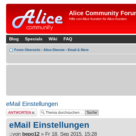
Alice Community Foru
Hilfe von Alice-Kunden für Alice-Kunden.
Blog
Specials
Wiki
FAQ
Foren-Übersicht
‹
Alice-Dienste
‹
Email & More
eMail Einstellungen
Antwort erstellen
eMail Einstellungen
von
bepo12
» Fr 18. Sep 2015, 15:28