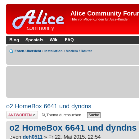
Alice Community Foru
Hilfe von Alice-Kunden für Alice-Kunden.
Blog
Specials
Wiki
FAQ
Foren-Übersicht
‹
Installation
‹
Modem / Router
o2 HomeBox 6641 und dyndns
Antwort erstellen
o2 HomeBox 6641 und dyndns
von
deh0511
» Fr 22. Mai 2015, 22:54