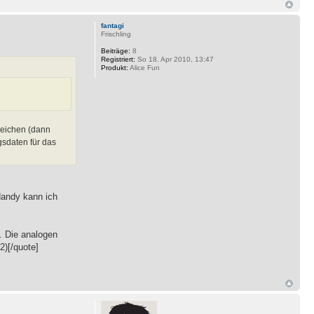
fantagi
Frischling
Beiträge:
8
Registriert:
So 18. Apr 2010, 13:47
Produkt:
Alice Fun
zeichen (dann
gsdaten für das
 Handy kann ich
. Die analogen
2)[/quote]