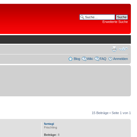
Erweiterte Suche
Blog
Wiki
FAQ
Anmelden
15 Beiträge • Seite
1
von
1
fantagi
Frischling
Beiträge:
8