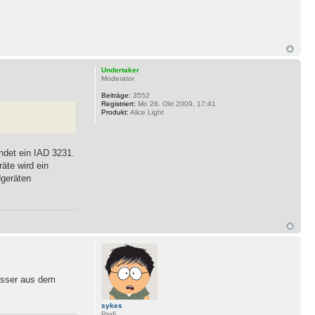
Undertaker
Moderator
Beiträge:
3552
Registriert:
Mo 26. Okt 2009, 17:41
Produkt:
Alice Light
ndet ein IAD 3231.
äte wird ein
dgeräten
besser aus dem
sykes
Profi