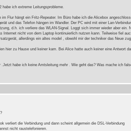
 O2 habe ich extreme Leitungsprobleme.
Flur hängt ein Fritz-Repeater. Im Büro habe ich die Alicebox angeschloss
gerät und das Telefon hängen im Wandler. Der PC wird mit einer Lan-Verbindu
zung, d.h. ich verliere das WLAN-Signal. Loggt sich immer wieder aber ein. Nu
 Internet nicht von dem Laptop kontinuierlich nutzen kann. Teilweise fiel au
satzgerät, allerdings ein altes model , obwohl mir der techniker das Neue zug
en hier zu Hause und keiner kam. Bei Alice hatte auch keiner eine Antwort da
ter .Jetzt habe ich keine Amtsleitung mehr . Wie geht das? Was mache ich fal
)?
k verliert die Verbindung und dann scheint allgemein die DSL-Verbindung
nst nicht raustelefonieren.