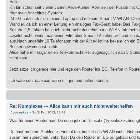
Hallo
ich bin schon seit vielen Jahren Alice-Kunde. Aber seit der Fusion mit
Hier mein Anschluss-System:
IM EG nutze ich mit meinem Laptop und meinem SmartTV WLAN. Oben im 
Wandler, da ich an einer Leitung ein analoges Fax-Gerät habe. Das Fax
Seit ca. 1,5 Jahren habe ich nicht mehr dauerhaft eine WLAN-Internetnut
absolut nicht, wenn man einen Film über Smart-TV sehen will und ich das
aus.Nach ungefähr 10 Telefonaten mit der Alice-Hotline bekam ich ein Er
Besser geworden ist nichts.
Alice hatte mir sogar einen Telekomtechniker zugesagt. Ich saß 5 Stund
nicht kam.
Jetzt sitze ich gerade hier und lege den Router ins EG. Telefon in Rou
Ich wäre sehr dankbar, wenn mir jemand helfen könnte.
Re: Komplexes --- Alice kann mir auch nicht weiterhelfen
von
sykes
» So 3. Feb 2013, 13:31
Was für einen Router hast Du denn jetzt im Einsatz (Typenbezeichnung
Du hast mehrere Probleme. Einmal funktioniert das WLAN nicht. Noteboo
zusammenzubrechen. Jetzt hast Du den Router im EG aufgebaut und kan