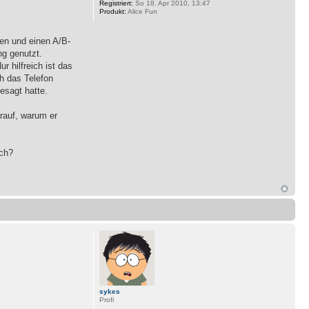
Registriert:
So 18. Apr 2010, 13:47
Produkt:
Alice Fun
en und einen A/B-
ng genutzt.
r hilfreich ist das
ch das Telefon
esagt hatte.
rauf, warum er
sch?
sykes
Profi