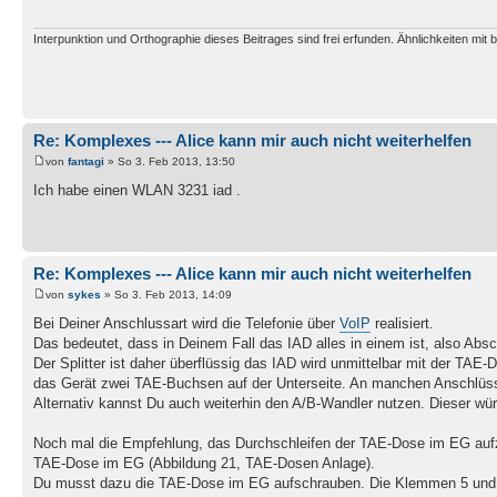
Interpunktion und Orthographie dieses Beitrages sind frei erfunden. Ähnlichkeiten mit b
Re: Komplexes --- Alice kann mir auch nicht weiterhelfen
von
fantagi
» So 3. Feb 2013, 13:50
Ich habe einen WLAN 3231 iad .
Re: Komplexes --- Alice kann mir auch nicht weiterhelfen
von
sykes
» So 3. Feb 2013, 14:09
Bei Deiner Anschlussart wird die Telefonie über
VoIP
realisiert.
Das bedeutet, dass in Deinem Fall das IAD alles in einem ist, also Absc
Der Splitter ist daher überflüssig das IAD wird unmittelbar mit der TAE
das Gerät zwei TAE-Buchsen auf der Unterseite. An manchen Anschlüsse
Alternativ kannst Du auch weiterhin den A/B-Wandler nutzen. Dieser wür
Noch mal die Empfehlung, das Durchschleifen der TAE-Dose im EG aufz
TAE-Dose im EG (Abbildung 21, TAE-Dosen Anlage).
Du musst dazu die TAE-Dose im EG aufschrauben. Die Klemmen 5 und 6