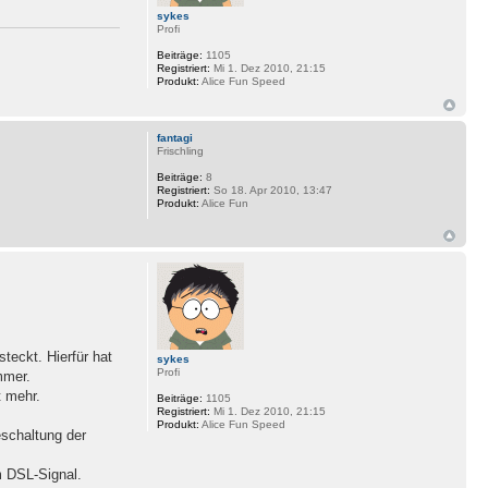
sykes
Profi
Beiträge:
1105
Registriert:
Mi 1. Dez 2010, 21:15
Produkt:
Alice Fun Speed
fantagi
Frischling
Beiträge:
8
Registriert:
So 18. Apr 2010, 13:47
Produkt:
Alice Fun
teckt. Hierfür hat
sykes
Profi
mmer.
t mehr.
Beiträge:
1105
Registriert:
Mi 1. Dez 2010, 21:15
Produkt:
Alice Fun Speed
eschaltung der
 DSL-Signal.