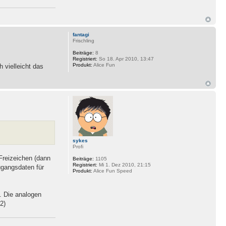
fantagi
Frischling
Beiträge:
8
Registriert:
So 18. Apr 2010, 13:47
Produkt:
Alice Fun
 vielleicht das
sykes
Profi
Freizeichen (dann
Beiträge:
1105
Registriert:
Mi 1. Dez 2010, 21:15
ugangsdaten für
Produkt:
Alice Fun Speed
. Die analogen
2)