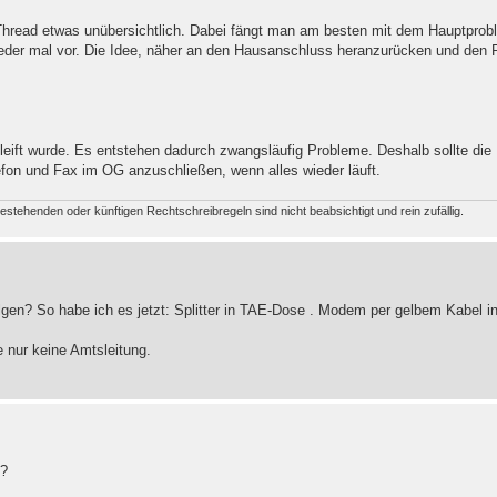
 Thread etwas unübersichtlich. Dabei fängt man am besten mit dem Hauptprob
der mal vor. Die Idee, näher an den Hausanschluss heranzurücken und den 
eift wurde. Es entstehen dadurch zwangsläufig Probleme. Deshalb sollte die 
efon und Fax im OG anzuschließen, wenn alles wieder läuft.
estehenden oder künftigen Rechtschreibregeln sind nicht beabsichtigt und rein zufällig.
folgen? So habe ich es jetzt: Splitter in TAE-Dose . Modem per gelbem Kabel
 nur keine Amtsleitung.
)?