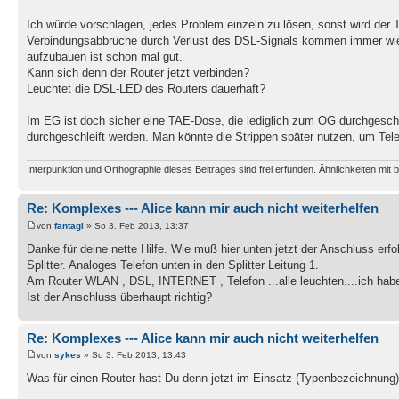
Ich würde vorschlagen, jedes Problem einzeln zu lösen, sonst wird der
Verbindungsabbrüche durch Verlust des DSL-Signals kommen immer wie
aufzubauen ist schon mal gut.
Kann sich denn der Router jetzt verbinden?
Leuchtet die DSL-LED des Routers dauerhaft?
Im EG ist doch sicher eine TAE-Dose, die lediglich zum OG durchgeschl
durchgeschleift werden. Man könnte die Strippen später nutzen, um Tel
Interpunktion und Orthographie dieses Beitrages sind frei erfunden. Ähnlichkeiten mit b
Re: Komplexes --- Alice kann mir auch nicht weiterhelfen
von
fantagi
» So 3. Feb 2013, 13:37
Danke für deine nette Hilfe. Wie muß hier unten jetzt der Anschluss er
Splitter. Analoges Telefon unten in den Splitter Leitung 1.
Am Router WLAN , DSL, INTERNET , Telefon ...alle leuchten....ich habe
Ist der Anschluss überhaupt richtig?
Re: Komplexes --- Alice kann mir auch nicht weiterhelfen
von
sykes
» So 3. Feb 2013, 13:43
Was für einen Router hast Du denn jetzt im Einsatz (Typenbezeichnung