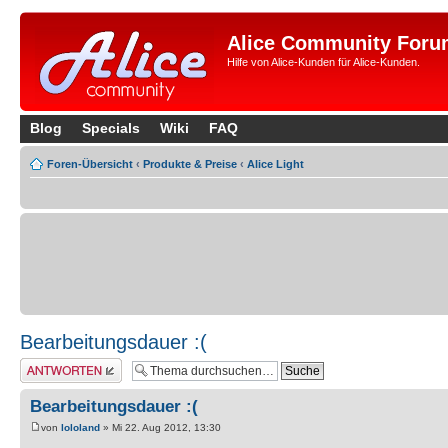
Alice Community Foru
Hilfe von Alice-Kunden für Alice-Kunden.
Blog
Specials
Wiki
FAQ
Foren-Übersicht
‹
Produkte & Preise
‹
Alice Light
Bearbeitungsdauer :(
Antwort erstellen
Bearbeitungsdauer :(
von
lololand
» Mi 22. Aug 2012, 13:30