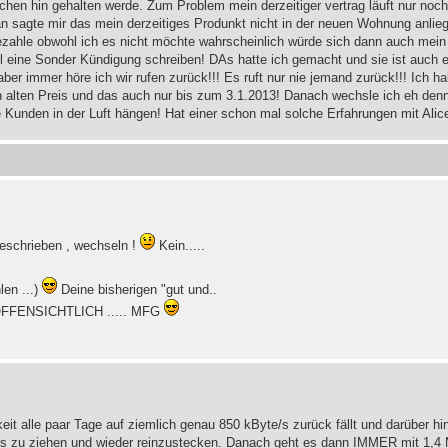
ochen hin gehalten werde. Zum Problem mein derzeitiger vertrag läuft nur noch
sagte mir das mein derzeitiges Produnkt nicht in der neuen Wohnung anliegt
bezahle obwohl ich es nicht möchte wahrscheinlich würde sich dann auch mein
soll eine Sonder Kündigung schreiben! DAs hatte ich gemacht und sie ist auch 
 aber immer höre ich wir rufen zurück!!! Es ruft nur nie jemand zurück!!! Ich 
 alten Preis und das auch nur bis zum 3.1.2013! Danach wechsle ich eh denn
ne Kunden in der Luft hängen! Hat einer schon mal solche Erfahrungen mit Ali
geschrieben , wechseln !
Kein.....
len ...)
Deine bisherigen "gut und..
FFENSICHTLICH ..... MFG
keit alle paar Tage auf ziemlich genau 850 kByte/s zurück fällt und darüber
ems zu ziehen und wieder reinzustecken. Danach geht es dann IMMER mit 1,4 M