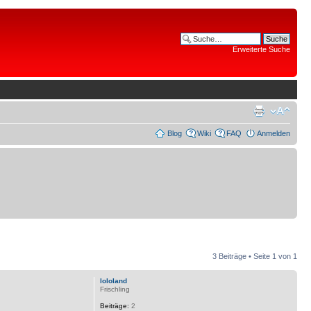
Erweiterte Suche
Blog
Wiki
FAQ
Anmelden
3 Beiträge • Seite
1
von
1
lololand
Frischling
Beiträge:
2