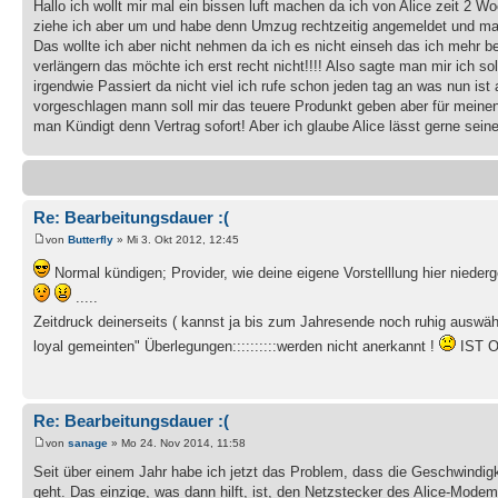
Hallo ich wollt mir mal ein bissen luft machen da ich von Alice zeit 2 W
ziehe ich aber um und habe denn Umzug rechtzeitig angemeldet und man 
Das wollte ich aber nicht nehmen da ich es nicht einseh das ich mehr 
verlängern das möchte ich erst recht nicht!!!! Also sagte man mir ich 
irgendwie Passiert da nicht viel ich rufe schon jeden tag an was nun ist
vorgeschlagen mann soll mir das teuere Produnkt geben aber für meinen
man Kündigt denn Vertrag sofort! Aber ich glaube Alice lässt gerne sei
Re: Bearbeitungsdauer :(
von
Butterfly
» Mi 3. Okt 2012, 12:45
Normal kündigen; Provider, wie deine eigene Vorstelllung hier nieder
.....
Zeitdruck deinerseits ( kannst ja bis zum Jahresende noch ruhig auswäh
loyal gemeinten" Überlegungen::::::::::werden nicht anerkannt !
IST O
Re: Bearbeitungsdauer :(
von
sanage
» Mo 24. Nov 2014, 11:58
Seit über einem Jahr habe ich jetzt das Problem, dass die Geschwindig
geht. Das einzige, was dann hilft, ist, den Netzstecker des Alice-Mod