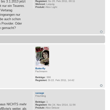
 bis 3.1.2013 jetzt
Registriert:
So 20. Feb 2011, 00:11
Wohnort:
Leipzig
 nur ein Teueres.
Produkt:
Alice Light
 Vertarag
eingeangen nur
habe auch schon
 Provider. Oder
ce gemacht?
Butterfly
Fachmann
Beiträge:
366
Registriert:
Di 22. Feb 2011, 14:42
sanage
Frischling
Beiträge:
1
 hinaus NICHTS mehr
Registriert:
Mo 24. Nov 2014, 11:56
Produkt:
Alice Deluxe
Byte/s weiter, als