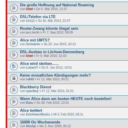
Die große Hoffnung auf National Roaming
von
Uriel
» Do 5. Mär 2015, 12:37
DSL/Telefon via LTE
von
Urs12
» So 16. Mär 2014, 21:47
Router-Zwang könnte illegal sein
von lars.berlin » Fr 7. Sep 2012, 08:09
Alice mit UMTS?
von
Schwärter
» So 20. Jun 2010, 20:13
DSL-Ausbau in Lüchow-Dannenberg
von
Uriel
» Fr 5. Mär 2010, 12:33
Alice wird sterben......
von
Lukas07
» Do 5. Jan 2012, 19:51
Keine monatlichen Kündigungen mehr?
von
rolf48
» Fr 12. Mär 2010, 09:21
Blackberry Dienst
von
speziboy
» Fr 12. Mär 2010, 01:01
Wenn Alice dann am besten HEUTE noch bestellen!
von
Bubu
» So 28. Feb 2010, 13:31
Alice twittert
von
EmoHoernRockz
» Mi 3. Feb 2010, 06:11
16000 Oo Wochenende
von
Moshjo
» Mo 2. Nov 2009, 00:12