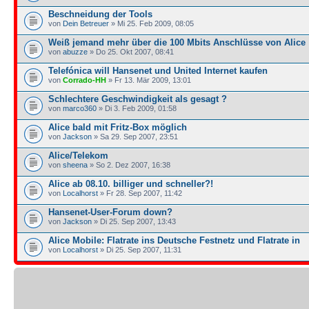
Beschneidung der Tools
von
Dein Betreuer
» Mi 25. Feb 2009, 08:05
Weiß jemand mehr über die 100 Mbits Anschlüsse von Alice
von
abuzze
» Do 25. Okt 2007, 08:41
Telefónica will Hansenet und United Internet kaufen
von
Corrado-HH
» Fr 13. Mär 2009, 13:01
Schlechtere Geschwindigkeit als gesagt ?
von
marco360
» Di 3. Feb 2009, 01:58
Alice bald mit Fritz-Box möglich
von
Jackson
» Sa 29. Sep 2007, 23:51
Alice/Telekom
von
sheena
» So 2. Dez 2007, 16:38
Alice ab 08.10. billiger und schneller?!
von
Localhorst
» Fr 28. Sep 2007, 11:42
Hansenet-User-Forum down?
von
Jackson
» Di 25. Sep 2007, 13:43
Alice Mobile: Flatrate ins Deutsche Festnetz und Flatrate in
von
Localhorst
» Di 25. Sep 2007, 11:31