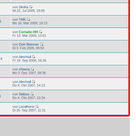
von
SimKa
4
Mi 22. Jul 2009, 19:06
von
TMK
9
Mo 16. Mär 2009, 18:13
von
Corrado-HH
7
Fr 13. Mär 2009, 13:01
von
Dein Betreuer
3
Di 3. Feb 2009, 09:50
von
/dev/null
44
Fr 19. Sep 2008, 16:26
von
sheena
6
Mo 3. Dez 2007, 08:36
von
/dev/null
8
Do 4. Okt 2007, 14:13
von
Sidious
1
Do 4. Okt 2007, 13:34
von
Localhorst
6
Di 25. Sep 2007, 11:31