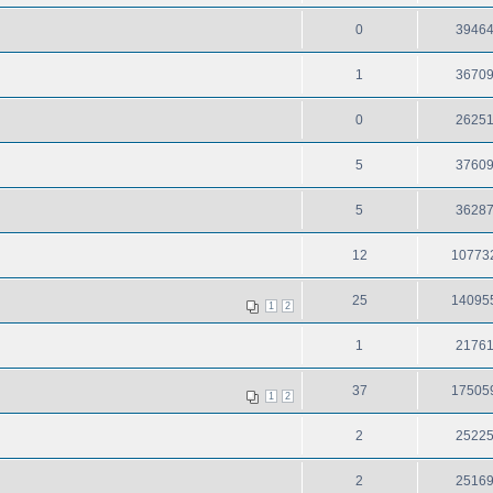
0
3946
1
3670
0
2625
5
3760
5
3628
12
10773
25
14095
1
2
1
2176
37
17505
1
2
2
2522
2
2516