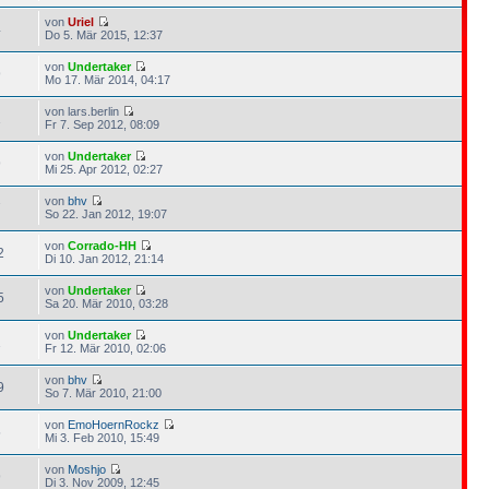
von
Uriel
4
Do 5. Mär 2015, 12:37
von
Undertaker
9
Mo 17. Mär 2014, 04:17
von lars.berlin
1
Fr 7. Sep 2012, 08:09
von
Undertaker
9
Mi 25. Apr 2012, 02:27
von
bhv
7
So 22. Jan 2012, 19:07
von
Corrado-HH
2
Di 10. Jan 2012, 21:14
von
Undertaker
5
Sa 20. Mär 2010, 03:28
von
Undertaker
1
Fr 12. Mär 2010, 02:06
von
bhv
9
So 7. Mär 2010, 21:00
von
EmoHoernRockz
5
Mi 3. Feb 2010, 15:49
von
Moshjo
9
Di 3. Nov 2009, 12:45