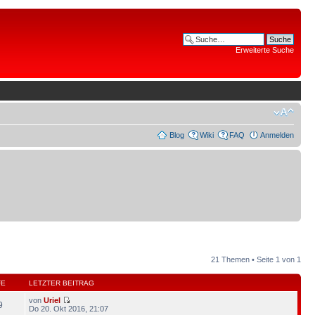
Erweiterte Suche
Blog
Wiki
FAQ
Anmelden
21 Themen • Seite
1
von
1
FE
LETZTER BEITRAG
von
Uriel
9
Do 20. Okt 2016, 21:07