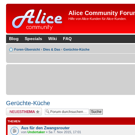
Alice Community Foru
Hilfe von Alice-Kunden für Alice-Kunden.
Blog
Specials
Wiki
FAQ
Foren-Übersicht
‹
Dies & Das
‹
Gerüchte-Küche
Gerüchte-Küche
Neues Thema erstellen
THEMEN
Aus für den Zwangsrouter
von
Undertaker
» Sa 7. Nov 2015, 17:01