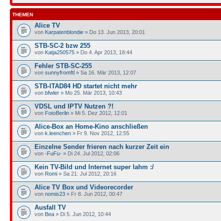
THEMEN
Alice TV
von
Karpatenblondie
» Do 13. Jun 2013, 20:01
STB-SC-2 bzw 255
von
Katja250575
» Do 4. Apr 2013, 18:44
Fehler STB-SC-255
von
sunnyfromftl
» Sa 16. Mär 2013, 12:07
STB-ITAD84 HD startet nicht mehr
von
bfwler
» Mo 25. Mär 2013, 10:43
VDSL und IPTV Nutzen ?!
von
FotoBerlin
» Mi 5. Dez 2012, 12:01
Alice-Box an Home-Kino anschließen
von
k.leenchen
» Fr 9. Nov 2012, 12:55
Einzelne Sender frieren nach kurzer Zeit ein
von
-FuFu-
» Di 24. Jul 2012, 02:06
Kein TV-Bild und Internet super lahm :/
von
Romi
» Sa 21. Jul 2012, 20:16
Alice TV Box und Videorecorder
von
nomis23
» Fr 8. Jun 2012, 00:47
Ausfall TV
von
Bea
» Di 5. Jun 2012, 10:44