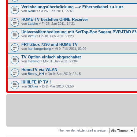
Verkabelungsüberbrückung ---> Ethernetkabel zu kurz
von
Romi
» Sa 26. Feb 2011, 15:48
HOME-TV bestellen OHNE Receiver
von
Latcho
» Fr 28. Jan 2011, 14:21
Universalfernbedienung mit SetTop-Box Sagem PVR-ITAD 83 
von
VimS
» Do 10. Feb 2011, 21:23
FRITZbox 7390 und HOME TV
von
hamburgerberg
» Mi 9. Feb 2011, 01:09
TV Option einfach abgeschaltet
von
mattimd
» Mo 31. Jan 2011, 21:04
HomeTV via WLAN
von
Benny_HH
» Do 9. Sep 2010, 22:15
HiIIILFE IP TV !
von
St3iner
» Di 2. Mär 2010, 09:50
Themen der letzten Zeit anzeigen: