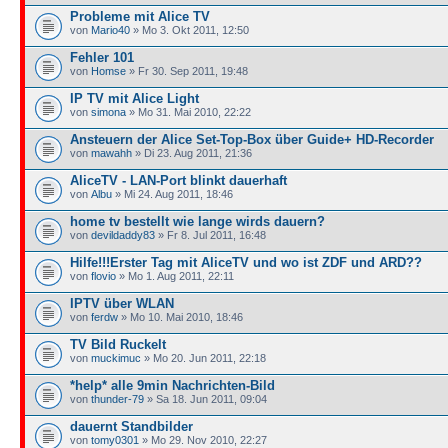
Probleme mit Alice TV
von
Mario40
» Mo 3. Okt 2011, 12:50
Fehler 101
von
Homse
» Fr 30. Sep 2011, 19:48
IP TV mit Alice Light
von
simona
» Mo 31. Mai 2010, 22:22
Ansteuern der Alice Set-Top-Box über Guide+ HD-Recorder
von
mawahh
» Di 23. Aug 2011, 21:36
AliceTV - LAN-Port blinkt dauerhaft
von
Albu
» Mi 24. Aug 2011, 18:46
home tv bestellt wie lange wirds dauern?
von
devildaddy83
» Fr 8. Jul 2011, 16:48
Hilfe!!!Erster Tag mit AliceTV und wo ist ZDF und ARD??
von
flovio
» Mo 1. Aug 2011, 22:11
IPTV über WLAN
von
ferdw
» Mo 10. Mai 2010, 18:46
TV Bild Ruckelt
von
muckimuc
» Mo 20. Jun 2011, 22:18
*help* alle 9min Nachrichten-Bild
von
thunder-79
» Sa 18. Jun 2011, 09:04
dauernt Standbilder
von
tomy0301
» Mo 29. Nov 2010, 22:27