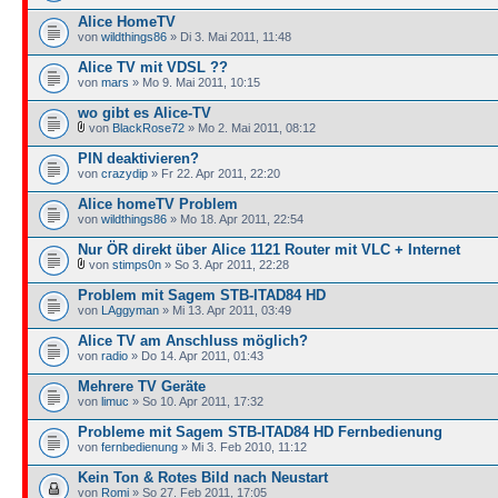
Alice HomeTV
von
wildthings86
» Di 3. Mai 2011, 11:48
Alice TV mit VDSL ??
von
mars
» Mo 9. Mai 2011, 10:15
wo gibt es Alice-TV
von
BlackRose72
» Mo 2. Mai 2011, 08:12
PIN deaktivieren?
von
crazydip
» Fr 22. Apr 2011, 22:20
Alice homeTV Problem
von
wildthings86
» Mo 18. Apr 2011, 22:54
Nur ÖR direkt über Alice 1121 Router mit VLC + Internet
von
stimps0n
» So 3. Apr 2011, 22:28
Problem mit Sagem STB-ITAD84 HD
von
LAggyman
» Mi 13. Apr 2011, 03:49
Alice TV am Anschluss möglich?
von
radio
» Do 14. Apr 2011, 01:43
Mehrere TV Geräte
von
limuc
» So 10. Apr 2011, 17:32
Probleme mit Sagem STB-ITAD84 HD Fernbedienung
von
fernbedienung
» Mi 3. Feb 2010, 11:12
Kein Ton & Rotes Bild nach Neustart
von
Romi
» So 27. Feb 2011, 17:05