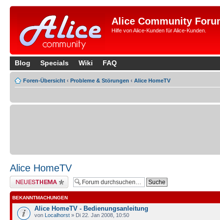
Alice Community Foru
Hilfe von Alice-Kunden für Alice-Kunden.
Blog
Specials
Wiki
FAQ
Foren-Übersicht
‹
Probleme & Störungen
‹
Alice HomeTV
Alice HomeTV
Neues Thema erstellen
BEKANNTMACHUNGEN
Alice HomeTV - Bedienungsanleitung
von
Localhorst
» Di 22. Jan 2008, 10:50