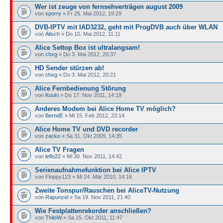
Wer ist zeuge von fernsehverträgen august 2009
von
sporry
» Fr 25. Mai 2012, 19:29
DVB-IPTV mit IAD3232, geht mit ProgDVB auch über WLAN
von
Älisch
» Do 10. Mai 2012, 11:11
Alice Settop Box ist ultralangsam!
von
chxg
» Do 3. Mai 2012, 20:37
HD Sender stürzen ab!
von
chxg
» Do 3. Mai 2012, 20:21
Alice Fernbedienung Störung
von
Kouki
» Do 17. Nov 2011, 14:19
Anderes Modem bei Alice Home TV möglich?
von
BerndE
» Mi 15. Feb 2012, 23:14
Alice Home TV und DVD recorder
von
zacko
» Sa 31. Okt 2009, 14:35
Alice TV Fragen
von
leflo22
» Mi 30. Nov 2011, 14:42
Serienaufnahmefunktion bei Alice IPTV
von Floppy123 » Mi 24. Mär 2010, 14:16
Zweite Tonspur/Rauschen bei AliceTV-Nutzung
von
Rapunzel
» Sa 19. Nov 2011, 21:40
Wie Festplattenrekorder anschließen?
von
ThiloW
» Sa 15. Okt 2011, 11:47