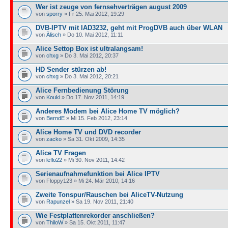
Wer ist zeuge von fernsehverträgen august 2009
von
sporry
» Fr 25. Mai 2012, 19:29
DVB-IPTV mit IAD3232, geht mit ProgDVB auch über WLAN
von
Älisch
» Do 10. Mai 2012, 11:11
Alice Settop Box ist ultralangsam!
von
chxg
» Do 3. Mai 2012, 20:37
HD Sender stürzen ab!
von
chxg
» Do 3. Mai 2012, 20:21
Alice Fernbedienung Störung
von
Kouki
» Do 17. Nov 2011, 14:19
Anderes Modem bei Alice Home TV möglich?
von
BerndE
» Mi 15. Feb 2012, 23:14
Alice Home TV und DVD recorder
von
zacko
» Sa 31. Okt 2009, 14:35
Alice TV Fragen
von
leflo22
» Mi 30. Nov 2011, 14:42
Serienaufnahmefunktion bei Alice IPTV
von Floppy123 » Mi 24. Mär 2010, 14:16
Zweite Tonspur/Rauschen bei AliceTV-Nutzung
von
Rapunzel
» Sa 19. Nov 2011, 21:40
Wie Festplattenrekorder anschließen?
von
ThiloW
» Sa 15. Okt 2011, 11:47