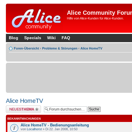
Alice Community Foru
Hilfe von Alice-Kunden für Alice-Kunden.
Blog
Specials
Wiki
FAQ
Foren-Übersicht
‹
Probleme & Störungen
‹
Alice HomeTV
Alice HomeTV
Neues Thema erstellen
BEKANNTMACHUNGEN
Alice HomeTV - Bedienungsanleitung
von
Localhorst
» Di 22. Jan 2008, 10:50