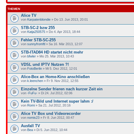
THEMEN
Alice TV
von
Karpatenblondie
» Do 13. Jun 2013, 20:01
STB-SC-2 bzw 255
von
Katja250575
» Do 4. Apr 2013, 18:44
Fehler STB-SC-255
von
sunnyfromftl
» Sa 16. Mär 2013, 12:07
STB-ITAD84 HD startet nicht mehr
von
bfwler
» Mo 25. Mär 2013, 10:43
VDSL und IPTV Nutzen ?!
von
FotoBerlin
» Mi 5. Dez 2012, 12:01
Alice-Box an Home-Kino anschließen
von
k.leenchen
» Fr 9. Nov 2012, 12:55
Einzelne Sender frieren nach kurzer Zeit ein
von
-FuFu-
» Di 24. Jul 2012, 02:06
Kein TV-Bild und Internet super lahm :/
von
Romi
» Sa 21. Jul 2012, 20:16
Alice TV Box und Videorecorder
von
nomis23
» Fr 8. Jun 2012, 00:47
Ausfall TV
von
Bea
» Di 5. Jun 2012, 10:44