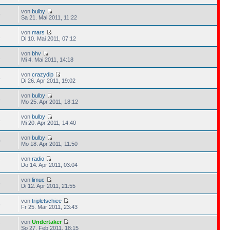
von
bulby
9
Sa 21. Mai 2011, 11:22
von
mars
2
Di 10. Mai 2011, 07:12
von
bhv
1
Mi 4. Mai 2011, 14:18
von
crazydip
4
Di 26. Apr 2011, 19:02
von
bulby
8
Mo 25. Apr 2011, 18:12
von
bulby
4
Mi 20. Apr 2011, 14:40
von
bulby
0
Mo 18. Apr 2011, 11:50
von
radio
7
Do 14. Apr 2011, 03:04
von
limuc
6
Di 12. Apr 2011, 21:55
von
tripletschiee
6
Fr 25. Mär 2011, 23:43
von
Undertaker
7
So 27. Feb 2011, 18:15