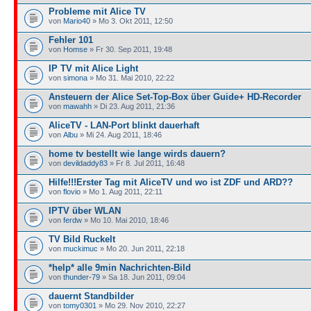
Probleme mit Alice TV
von
Mario40
» Mo 3. Okt 2011, 12:50
Fehler 101
von
Homse
» Fr 30. Sep 2011, 19:48
IP TV mit Alice Light
von
simona
» Mo 31. Mai 2010, 22:22
Ansteuern der Alice Set-Top-Box über Guide+ HD-Recorder
von
mawahh
» Di 23. Aug 2011, 21:36
AliceTV - LAN-Port blinkt dauerhaft
von
Albu
» Mi 24. Aug 2011, 18:46
home tv bestellt wie lange wirds dauern?
von
devildaddy83
» Fr 8. Jul 2011, 16:48
Hilfe!!!Erster Tag mit AliceTV und wo ist ZDF und ARD??
von
flovio
» Mo 1. Aug 2011, 22:11
IPTV über WLAN
von
ferdw
» Mo 10. Mai 2010, 18:46
TV Bild Ruckelt
von
muckimuc
» Mo 20. Jun 2011, 22:18
*help* alle 9min Nachrichten-Bild
von
thunder-79
» Sa 18. Jun 2011, 09:04
dauernt Standbilder
von
tomy0301
» Mo 29. Nov 2010, 22:27