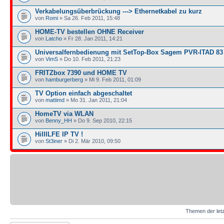
Verkabelungsüberbrückung ---> Ethernetkabel zu kurz
von
Romi
» Sa 26. Feb 2011, 15:48
HOME-TV bestellen OHNE Receiver
von
Latcho
» Fr 28. Jan 2011, 14:21
Universalfernbedienung mit SetTop-Box Sagem PVR-ITAD 83 
von
VimS
» Do 10. Feb 2011, 21:23
FRITZbox 7390 und HOME TV
von
hamburgerberg
» Mi 9. Feb 2011, 01:09
TV Option einfach abgeschaltet
von
mattimd
» Mo 31. Jan 2011, 21:04
HomeTV via WLAN
von
Benny_HH
» Do 9. Sep 2010, 22:15
HiIIILFE IP TV !
von
St3iner
» Di 2. Mär 2010, 09:50
Themen der letz