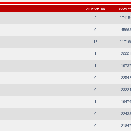
ANTWORTEN
ZUGRIF
2
17415
9
4586
15
11718
1
2000
1
1973
0
2254
0
2322
1
1947
0
2243
0
2184