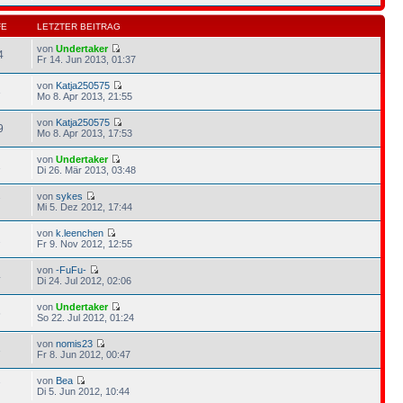
FE
LETZTER BEITRAG
von
Undertaker
4
Fr 14. Jun 2013, 01:37
von
Katja250575
3
Mo 8. Apr 2013, 21:55
von
Katja250575
9
Mo 8. Apr 2013, 17:53
von
Undertaker
1
Di 26. Mär 2013, 03:48
von
sykes
7
Mi 5. Dez 2012, 17:44
von
k.leenchen
2
Fr 9. Nov 2012, 12:55
von
-FuFu-
4
Di 24. Jul 2012, 02:06
von
Undertaker
6
So 22. Jul 2012, 01:24
von
nomis23
3
Fr 8. Jun 2012, 00:47
von
Bea
7
Di 5. Jun 2012, 10:44