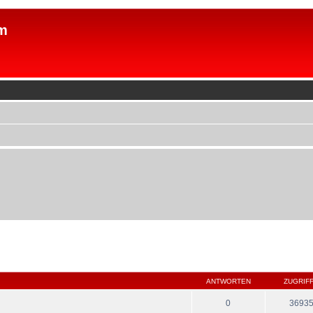
m
ANTWORTEN
ZUGRIF
0
3693