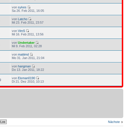
von
sykes
7
Sa 26. Feb 2011, 16:05
von
Latcho
9
Mi 23. Feb 2011, 23:57
von
VimS
1
Mi 16. Feb 2011, 13:56
von
Undertaker
8
Mi 9. Feb 2011, 02:28
von
mattimd
2
Mo 31. Jan 2011, 21:04
von
hangman
6
Do 13. Jan 2011, 18:22
von
Eisman0190
9
Di 21. Dez 2010, 10:13
Nächste