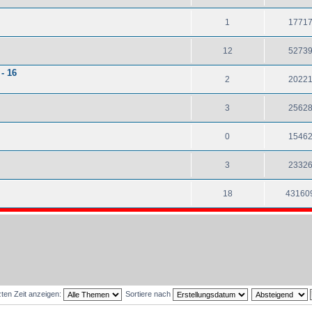
1
1771
12
5273
- 16
2
2022
3
2562
0
1546
3
2332
18
43160
ten Zeit anzeigen:
Sortiere nach