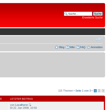
Erweiterte Suche
Blog
Wiki
FAQ
Anmelden
115 Themen •
Seite
1
von
3
•
1
2
3
FE
LETZTER BEITRAG
von
Localhorst
5
Di 22. Jan 2008, 10:50