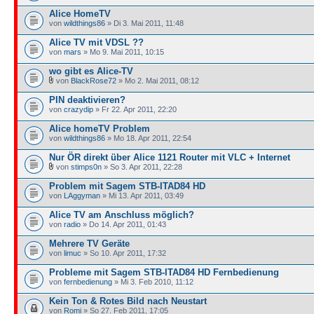
Alice HomeTV
von
wildthings86
» Di 3. Mai 2011, 11:48
Alice TV mit VDSL ??
von
mars
» Mo 9. Mai 2011, 10:15
wo gibt es Alice-TV
von
BlackRose72
» Mo 2. Mai 2011, 08:12
PIN deaktivieren?
von
crazydip
» Fr 22. Apr 2011, 22:20
Alice homeTV Problem
von
wildthings86
» Mo 18. Apr 2011, 22:54
Nur ÖR direkt über Alice 1121 Router mit VLC + Internet
von
stimps0n
» So 3. Apr 2011, 22:28
Problem mit Sagem STB-ITAD84 HD
von
LAggyman
» Mi 13. Apr 2011, 03:49
Alice TV am Anschluss möglich?
von
radio
» Do 14. Apr 2011, 01:43
Mehrere TV Geräte
von
limuc
» So 10. Apr 2011, 17:32
Probleme mit Sagem STB-ITAD84 HD Fernbedienung
von
fernbedienung
» Mi 3. Feb 2010, 11:12
Kein Ton & Rotes Bild nach Neustart
von
Romi
» So 27. Feb 2011, 17:05