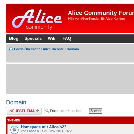
Alice Community Foru
Hilfe von Alice-Kunden für Alice-Kunden.
Blog
Specials
Wiki
FAQ
Foren-Übersicht
‹
Alice-Dienste
‹
Domain
Domain
Neues Thema erstellen
THEMEN
Homepage mit Alice/o2?
von
Lonce
» Fr 21. Nov 2014, 16:29