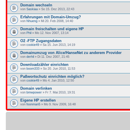
Domain wechseln
von
Saskiaa
» So 15. Dez 2013, 22:43
Erfahrungen mit Domain-Umzug?
von
Nhueng
» Mi 20. Feb 2008, 14:40
Domain freischalten und eigene HP
von
Phil
» Mo 12. Nov 2007, 13:14
O2 -FTP Zugangsdaten
von
cookie49
» Sa 15. Jun 2013, 14:19
Domainumzug von Alice/HanseNet zu anderem Provider
von
derhil
» Di 11. Dez 2007, 21:45
Downloadzähler einrichten
von
boom333
» So 20. Jun 2010, 11:53
Paßwortschutz einrichten möglich?
von
cookie49
» Mo 4. Jan 2010, 12:50
Domain verlinken
von
bmwpower
» Fr 7. Mai 2010, 19:31
Eigene HP erstellen
von
foonman5
» Mo 9. Nov 2009, 16:48