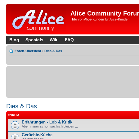
Alice Community Foru
Hilfe von Alice-Kunden für Alice-Kunden.
Blog
Specials
Wiki
FAQ
Foren-Übersicht
‹
Dies & Das
Dies & Das
FORUM
Erfahrungen - Lob & Kritik
Aber immer schön sachlich bleiben ...
Gerüchte-Küche