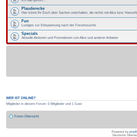
Ich hab gehört...
Plauderecke
Hier könnt Ihr Euch über Sachen unterhalten, die nichts mit Alice bzw. HanseN
Fun
Lustiges zur Entspannung nach der Forumssuche
Specials
Aktuelle Aktionen und Promotionen von Alice und anderer Anbieter
WER IST ONLINE?
Mitglieder in diesem Forum: 0 Mitglieder und 1 Gast
Foren-Übersicht
Powered by
php
Deutsche Überse