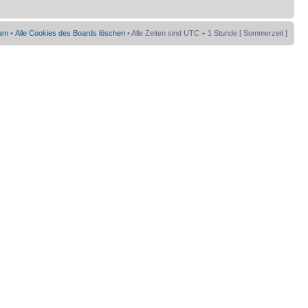
am
•
Alle Cookies des Boards löschen
• Alle Zeiten sind UTC + 1 Stunde [ Sommerzeit ]