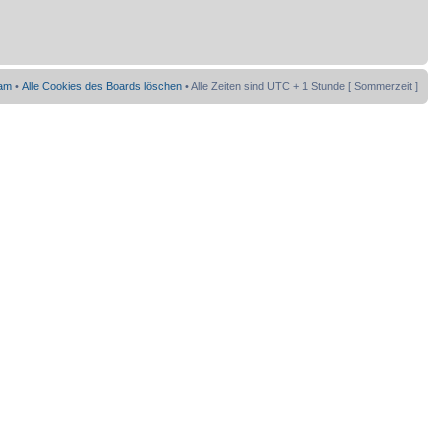
am
•
Alle Cookies des Boards löschen
• Alle Zeiten sind UTC + 1 Stunde [ Sommerzeit ]