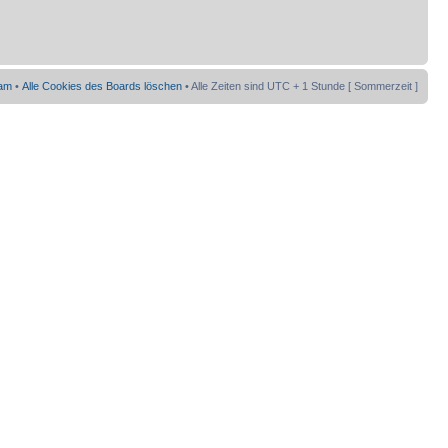
am
•
Alle Cookies des Boards löschen
• Alle Zeiten sind UTC + 1 Stunde [ Sommerzeit ]