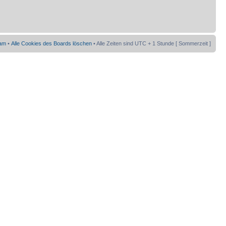
am
•
Alle Cookies des Boards löschen
• Alle Zeiten sind UTC + 1 Stunde [ Sommerzeit ]