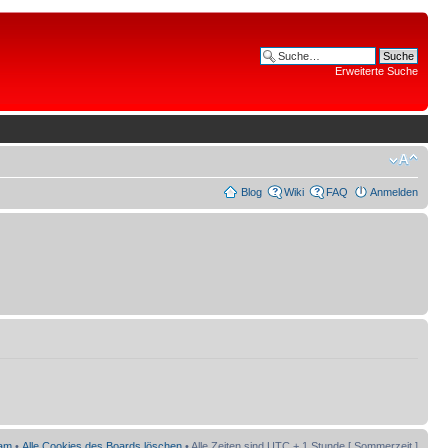
Erweiterte Suche
Blog
Wiki
FAQ
Anmelden
am
•
Alle Cookies des Boards löschen
• Alle Zeiten sind UTC + 1 Stunde [ Sommerzeit ]