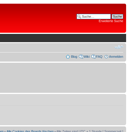
Erweiterte Suche
Blog
Wiki
FAQ
Anmelden
am
•
Alle Cookies des Boards löschen
• Alle Zeiten sind UTC + 1 Stunde [ Sommerzeit ]