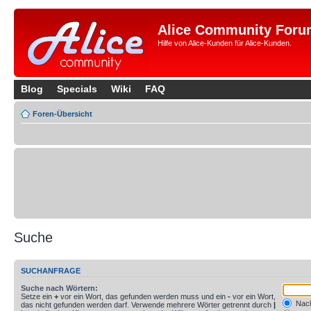
Alice Community Foru
Hilfe von Alice-Kunden für Alice-Kunden.
Blog
Specials
Wiki
FAQ
Foren-Übersicht
Suche
SUCHANFRAGE
Suche nach Wörtern:
Setze ein
+
vor ein Wort, das gefunden werden muss und ein
-
vor ein Wort,
Nach
das nicht gefunden werden darf. Verwende mehrere Wörter getrennt durch
|