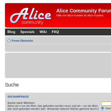
Alice Community Foru
Hilfe von Alice-Kunden für Alice-Kunden.
Blog
Specials
Wiki
FAQ
Foren-Übersicht
Suche
SUCHANFRAGE
Suche nach Wörtern:
Setze ein
+
vor ein Wort, das gefunden werden muss und ein
-
vor ein Wort,
Nach
das nicht gefunden werden darf. Verwende mehrere Wörter getrennt durch
|