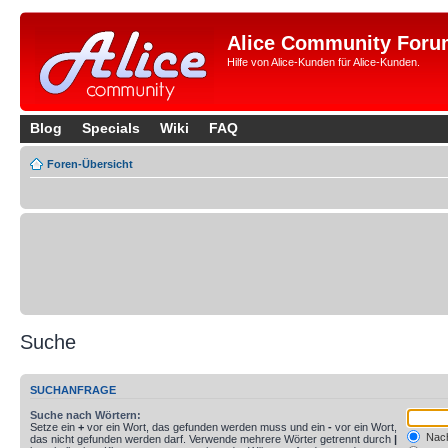
Alice Community Foru
Hilfe von Alice-Kunden für Alice-Kunden.
Blog
Specials
Wiki
FAQ
Foren-Übersicht
Suche
SUCHANFRAGE
Suche nach Wörtern:
Setze ein
+
vor ein Wort, das gefunden werden muss und ein
-
vor ein Wort,
Nach
das nicht gefunden werden darf. Verwende mehrere Wörter getrennt durch
|