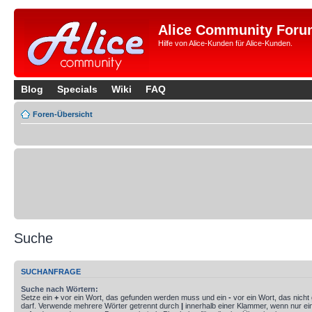
Alice Community Foru
Hilfe von Alice-Kunden für Alice-Kunden.
Blog
Specials
Wiki
FAQ
Foren-Übersicht
Suche
SUCHANFRAGE
Suche nach Wörtern:
Setze ein
+
vor ein Wort, das gefunden werden muss und ein
-
vor ein Wort, das nich
darf. Verwende mehrere Wörter getrennt durch
|
innerhalb einer Klammer, wenn nur ei