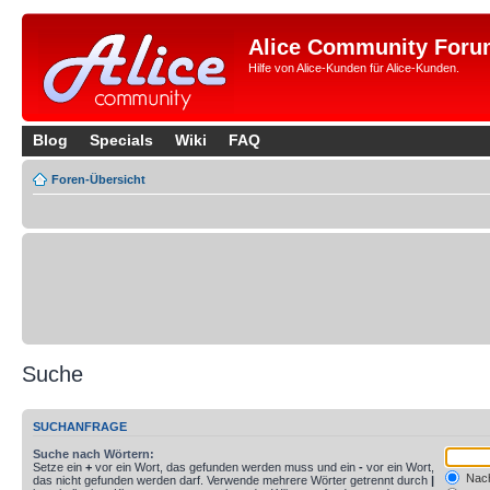
Alice Community Foru
Hilfe von Alice-Kunden für Alice-Kunden.
Blog
Specials
Wiki
FAQ
Foren-Übersicht
Suche
SUCHANFRAGE
Suche nach Wörtern:
Setze ein
+
vor ein Wort, das gefunden werden muss und ein
-
vor ein Wort,
Nach
das nicht gefunden werden darf. Verwende mehrere Wörter getrennt durch
|