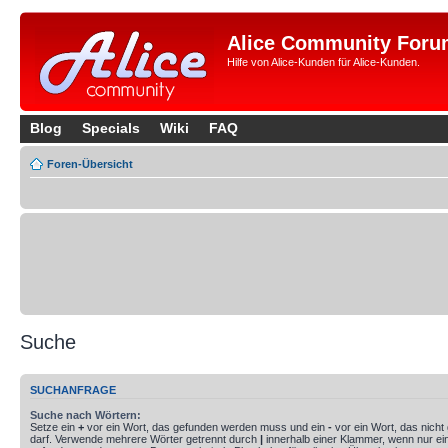
Alice Community Foru
Hilfe von Alice-Kunden für Alice-Kunden.
Blog
Specials
Wiki
FAQ
Foren-Übersicht
Suche
SUCHANFRAGE
Suche nach Wörtern:
Setze ein
+
vor ein Wort, das gefunden werden muss und ein
-
vor ein Wort, das nich
darf. Verwende mehrere Wörter getrennt durch
|
innerhalb einer Klammer, wenn nur ei