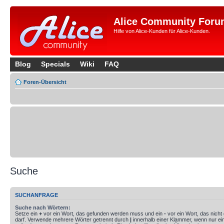
Alice Community Foru
Hilfe von Alice-Kunden für Alice-Kunden.
Blog
Specials
Wiki
FAQ
Foren-Übersicht
Suche
SUCHANFRAGE
Suche nach Wörtern:
Setze ein
+
vor ein Wort, das gefunden werden muss und ein
-
vor ein Wort, das nich
darf. Verwende mehrere Wörter getrennt durch
|
innerhalb einer Klammer, wenn nur ei