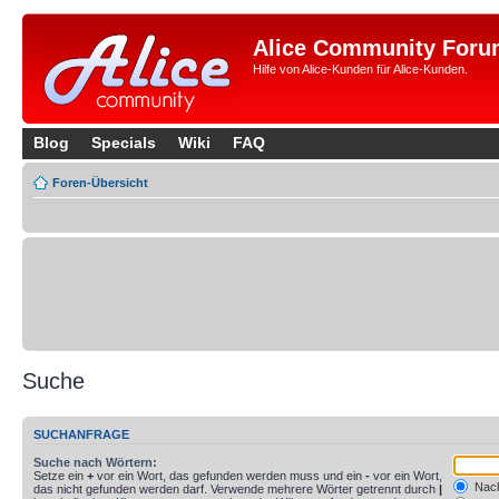
Alice Community Foru
Hilfe von Alice-Kunden für Alice-Kunden.
Blog
Specials
Wiki
FAQ
Foren-Übersicht
Suche
SUCHANFRAGE
Suche nach Wörtern:
Setze ein
+
vor ein Wort, das gefunden werden muss und ein
-
vor ein Wort,
Nach
das nicht gefunden werden darf. Verwende mehrere Wörter getrennt durch
|