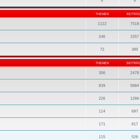
6
8
THEMEN
BEITRÄ
1122
7518
246
1557
72
380
THEMEN
BEITRÄ
306
2478
839
5884
226
1288
114
697
171
817
115
526