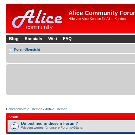
Alice Community Foru
Hilfe von Alice-Kunden für Alice-Kunden.
Blog
Specials
Wiki
FAQ
Foren-Übersicht
Unbeantwortete Themen
•
Aktive Themen
FORUM
Du bist neu in diesem Forum?
Wissenswertes für unsere Forums-Gäste.