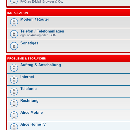
FAQ zu E-Mail, Browser & Co.
INSTALLATION
Modem / Router
Telefon / Telefonanlagen
egal ob Analog oder ISDN
Sonstiges
PROBLEME & STÖRUNGEN
Auftrag & Anschaltung
Internet
Telefonie
Rechnung
Alice Mobile
Alice HomeTV