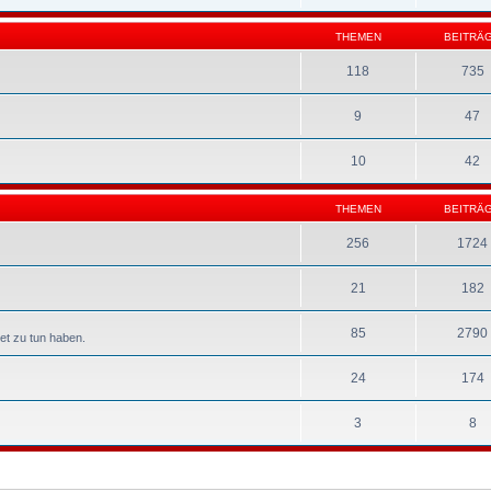
THEMEN
BEITRÄ
118
735
9
47
10
42
THEMEN
BEITRÄ
256
1724
21
182
85
2790
et zu tun haben.
24
174
3
8