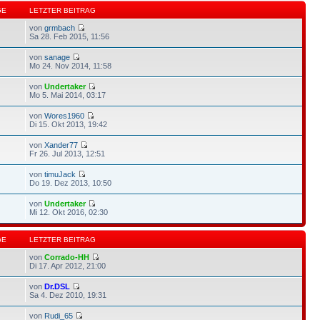
GE
LETZTER BEITRAG
von
grmbach
Sa 28. Feb 2015, 11:56
von
sanage
Mo 24. Nov 2014, 11:58
von
Undertaker
Mo 5. Mai 2014, 03:17
von
Wores1960
Di 15. Okt 2013, 19:42
von
Xander77
Fr 26. Jul 2013, 12:51
von
timuJack
Do 19. Dez 2013, 10:50
von
Undertaker
Mi 12. Okt 2016, 02:30
GE
LETZTER BEITRAG
von
Corrado-HH
Di 17. Apr 2012, 21:00
von
Dr.DSL
Sa 4. Dez 2010, 19:31
von
Rudi_65