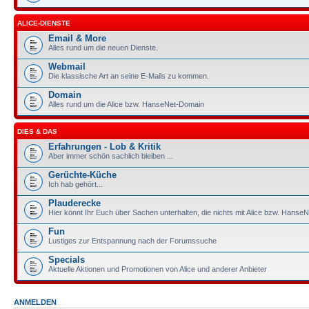
ALICE-DIENSTE
Email & More
Alles rund um die neuen Dienste.
Webmail
Die klassische Art an seine E-Mails zu kommen.
Domain
Alles rund um die Alice bzw. HanseNet-Domain
DIES & DAS
Erfahrungen - Lob & Kritik
Aber immer schön sachlich bleiben ...
Gerüchte-Küche
Ich hab gehört...
Plauderecke
Hier könnt Ihr Euch über Sachen unterhalten, die nichts mit Alice bzw. HanseN
Fun
Lustiges zur Entspannung nach der Forumssuche
Specials
Aktuelle Aktionen und Promotionen von Alice und anderer Anbieter
ANMELDEN