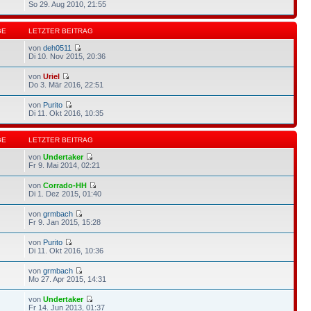
So 29. Aug 2010, 21:55
GE
LETZTER BEITRAG
von
deh0511
Di 10. Nov 2015, 20:36
von
Uriel
Do 3. Mär 2016, 22:51
von
Purito
Di 11. Okt 2016, 10:35
GE
LETZTER BEITRAG
von
Undertaker
Fr 9. Mai 2014, 02:21
von
Corrado-HH
Di 1. Dez 2015, 01:40
von
grmbach
Fr 9. Jan 2015, 15:28
von
Purito
Di 11. Okt 2016, 10:36
von
grmbach
Mo 27. Apr 2015, 14:31
von
Undertaker
Fr 14. Jun 2013, 01:37