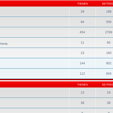
THEMEN
BEITRÄ
29
188
84
550
454
2769
11
60
s Handy
23
160
144
802
112
604
THEMEN
BEITRÄ
13
19
38
38