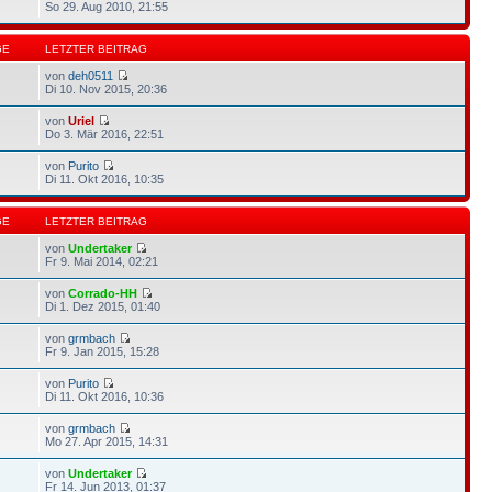
So 29. Aug 2010, 21:55
GE
LETZTER BEITRAG
von
deh0511
Di 10. Nov 2015, 20:36
von
Uriel
Do 3. Mär 2016, 22:51
von
Purito
Di 11. Okt 2016, 10:35
GE
LETZTER BEITRAG
von
Undertaker
Fr 9. Mai 2014, 02:21
von
Corrado-HH
Di 1. Dez 2015, 01:40
von
grmbach
Fr 9. Jan 2015, 15:28
von
Purito
Di 11. Okt 2016, 10:36
von
grmbach
Mo 27. Apr 2015, 14:31
von
Undertaker
Fr 14. Jun 2013, 01:37