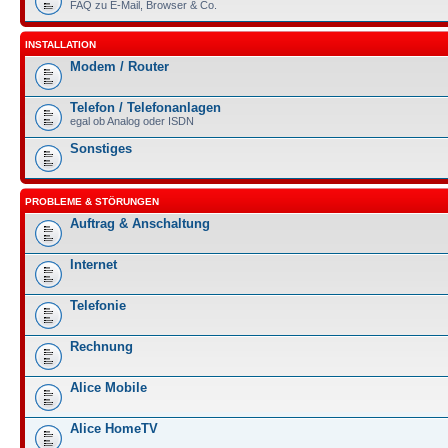
FAQ zu E-Mail, Browser & Co.
INSTALLATION
Modem / Router
Telefon / Telefonanlagen
egal ob Analog oder ISDN
Sonstiges
PROBLEME & STÖRUNGEN
Auftrag & Anschaltung
Internet
Telefonie
Rechnung
Alice Mobile
Alice HomeTV