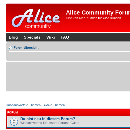
Alice Community Foru
Hilfe von Alice-Kunden für Alice-Kunden.
Blog
Specials
Wiki
FAQ
Foren-Übersicht
Unbeantwortete Themen
•
Aktive Themen
FORUM
Du bist neu in diesem Forum?
Wissenswertes für unsere Forums-Gäste.