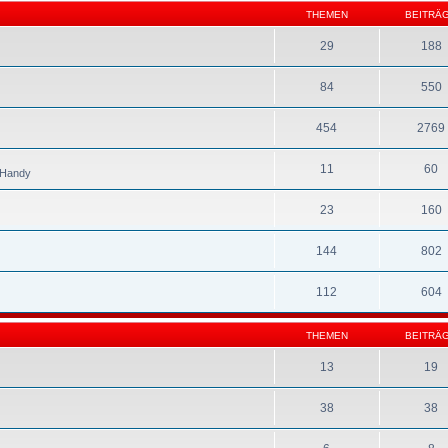
THEMEN
BEITRÄ
29
188
84
550
454
2769
11
60
s Handy
23
160
144
802
112
604
THEMEN
BEITRÄ
13
19
38
38