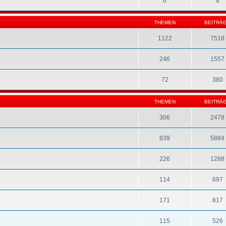
6
8
THEMEN
BEITRÄ
1122
7518
246
1557
72
380
THEMEN
BEITRÄ
306
2478
839
5884
226
1288
114
697
171
817
115
526