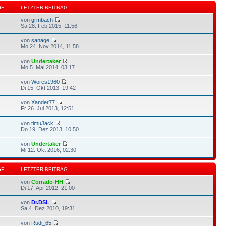
GE
LETZTER BEITRAG
von
grmbach
Sa 28. Feb 2015, 11:56
von
sanage
Mo 24. Nov 2014, 11:58
von
Undertaker
Mo 5. Mai 2014, 03:17
von
Wores1960
Di 15. Okt 2013, 19:42
von
Xander77
Fr 26. Jul 2013, 12:51
von
timuJack
Do 19. Dez 2013, 10:50
von
Undertaker
Mi 12. Okt 2016, 02:30
GE
LETZTER BEITRAG
von
Corrado-HH
Di 17. Apr 2012, 21:00
von
Dr.DSL
Sa 4. Dez 2010, 19:31
von
Rudi_65