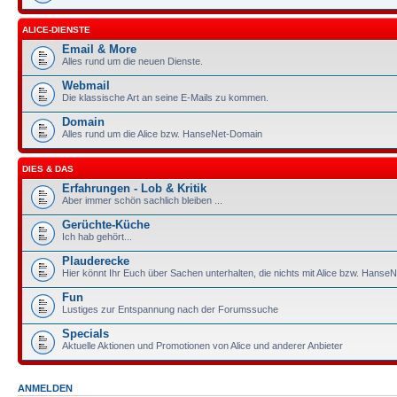
ALICE-DIENSTE
Email & More
Alles rund um die neuen Dienste.
Webmail
Die klassische Art an seine E-Mails zu kommen.
Domain
Alles rund um die Alice bzw. HanseNet-Domain
DIES & DAS
Erfahrungen - Lob & Kritik
Aber immer schön sachlich bleiben ...
Gerüchte-Küche
Ich hab gehört...
Plauderecke
Hier könnt Ihr Euch über Sachen unterhalten, die nichts mit Alice bzw. HanseN
Fun
Lustiges zur Entspannung nach der Forumssuche
Specials
Aktuelle Aktionen und Promotionen von Alice und anderer Anbieter
ANMELDEN