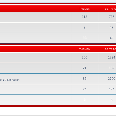
THEMEN
BEITRÄ
118
735
9
47
10
42
THEMEN
BEITRÄ
256
1724
21
182
85
2790
et zu tun haben.
24
174
3
8