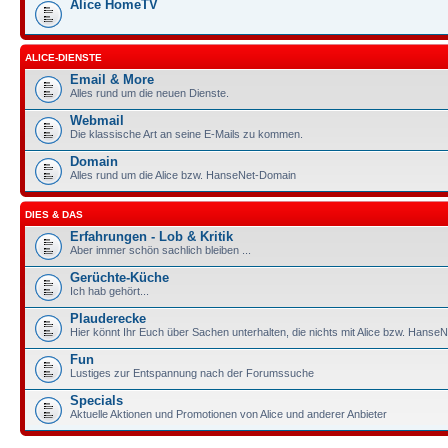
Alice HomeTV
ALICE-DIENSTE
Email & More
Alles rund um die neuen Dienste.
Webmail
Die klassische Art an seine E-Mails zu kommen.
Domain
Alles rund um die Alice bzw. HanseNet-Domain
DIES & DAS
Erfahrungen - Lob & Kritik
Aber immer schön sachlich bleiben ...
Gerüchte-Küche
Ich hab gehört...
Plauderecke
Hier könnt Ihr Euch über Sachen unterhalten, die nichts mit Alice bzw. HanseN
Fun
Lustiges zur Entspannung nach der Forumssuche
Specials
Aktuelle Aktionen und Promotionen von Alice und anderer Anbieter