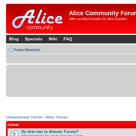
Alice Community Foru
Hilfe von Alice-Kunden für Alice-Kunden.
Blog
Specials
Wiki
FAQ
Foren-Übersicht
Unbeantwortete Themen
•
Aktive Themen
FORUM
Du bist neu in diesem Forum?
Wissenswertes für unsere Forums-Gäste.