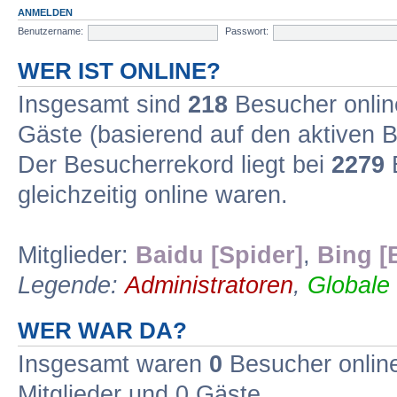
ANMELDEN
Benutzername:
Passwort:
WER IST ONLINE?
Insgesamt sind
218
Besucher online
Gäste (basierend auf den aktiven B
Der Besucherrekord liegt bei
2279
B
gleichzeitig online waren.
Mitglieder:
Baidu [Spider]
,
Bing [
Legende:
Administratoren
,
Globale
WER WAR DA?
Insgesamt waren
0
Besucher online 
Mitglieder und 0 Gäste.