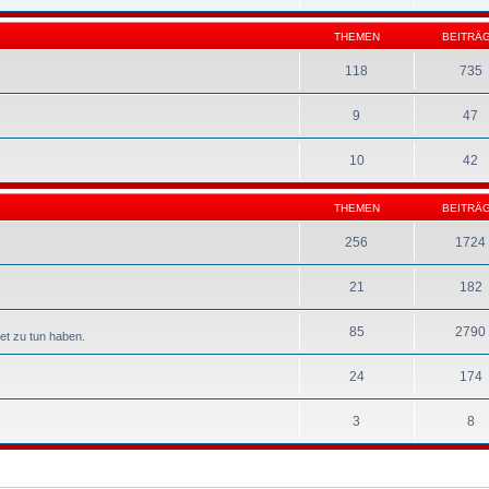
THEMEN
BEITRÄ
118
735
9
47
10
42
THEMEN
BEITRÄ
256
1724
21
182
85
2790
et zu tun haben.
24
174
3
8