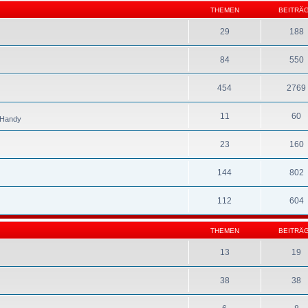
THEMEN
BEITRÄ
29
188
84
550
454
2769
11
60
s Handy
23
160
144
802
112
604
THEMEN
BEITRÄ
13
19
38
38