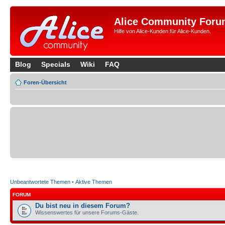
Alice Community Foru
Hilfe von Alice-Kunden für Alice-Kunden.
Blog
Specials
Wiki
FAQ
Foren-Übersicht
Unbeantwortete Themen
•
Aktive Themen
FORUM
Du bist neu in diesem Forum?
Wissenswertes für unsere Forums-Gäste.