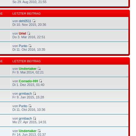
So 29. Aug 2010, 21:55
GE
LETZTER BEITRAG
von
deh0511
Di 10. Nov 2015, 20:36
von
Uriel
Do 3. Mär 2016, 22:51
von
Purito
Di 11. Okt 2016, 10:35
GE
LETZTER BEITRAG
von
Undertaker
Fr 9. Mai 2014, 02:21
von
Corrado-HH
Di 1. Dez 2015, 01:40
von
grmbach
Fr 9. Jan 2015, 15:28
von
Purito
Di 11. Okt 2016, 10:36
von
grmbach
Mo 27. Apr 2015, 14:31
von
Undertaker
Fr 14. Jun 2013, 01:37