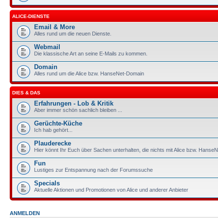
ALICE-DIENSTE
Email & More
Alles rund um die neuen Dienste.
Webmail
Die klassische Art an seine E-Mails zu kommen.
Domain
Alles rund um die Alice bzw. HanseNet-Domain
DIES & DAS
Erfahrungen - Lob & Kritik
Aber immer schön sachlich bleiben ...
Gerüchte-Küche
Ich hab gehört...
Plauderecke
Hier könnt Ihr Euch über Sachen unterhalten, die nichts mit Alice bzw. HanseN
Fun
Lustiges zur Entspannung nach der Forumssuche
Specials
Aktuelle Aktionen und Promotionen von Alice und anderer Anbieter
ANMELDEN