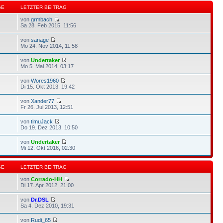
GE
LETZTER BEITRAG
von
grmbach
Sa 28. Feb 2015, 11:56
von
sanage
Mo 24. Nov 2014, 11:58
von
Undertaker
Mo 5. Mai 2014, 03:17
von
Wores1960
Di 15. Okt 2013, 19:42
von
Xander77
Fr 26. Jul 2013, 12:51
von
timuJack
Do 19. Dez 2013, 10:50
von
Undertaker
Mi 12. Okt 2016, 02:30
GE
LETZTER BEITRAG
von
Corrado-HH
Di 17. Apr 2012, 21:00
von
Dr.DSL
Sa 4. Dez 2010, 19:31
von
Rudi_65