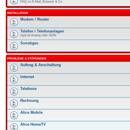
FAQ zu E-Mail, Browser & Co.
INSTALLATION
Modem / Router
Telefon / Telefonanlagen
egal ob Analog oder ISDN
Sonstiges
PROBLEME & STÖRUNGEN
Auftrag & Anschaltung
Internet
Telefonie
Rechnung
Alice Mobile
Alice HomeTV