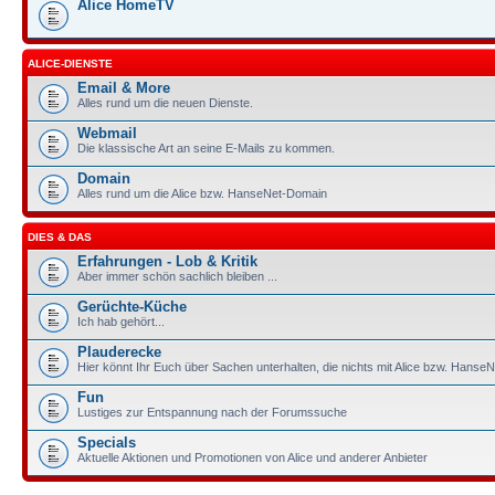
Alice HomeTV
ALICE-DIENSTE
Email & More
Alles rund um die neuen Dienste.
Webmail
Die klassische Art an seine E-Mails zu kommen.
Domain
Alles rund um die Alice bzw. HanseNet-Domain
DIES & DAS
Erfahrungen - Lob & Kritik
Aber immer schön sachlich bleiben ...
Gerüchte-Küche
Ich hab gehört...
Plauderecke
Hier könnt Ihr Euch über Sachen unterhalten, die nichts mit Alice bzw. HanseN
Fun
Lustiges zur Entspannung nach der Forumssuche
Specials
Aktuelle Aktionen und Promotionen von Alice und anderer Anbieter