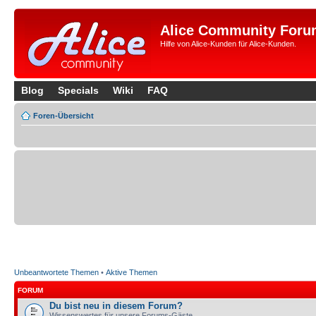
Alice Community Foru
Hilfe von Alice-Kunden für Alice-Kunden.
Blog
Specials
Wiki
FAQ
Foren-Übersicht
Unbeantwortete Themen
•
Aktive Themen
FORUM
Du bist neu in diesem Forum?
Wissenswertes für unsere Forums-Gäste.