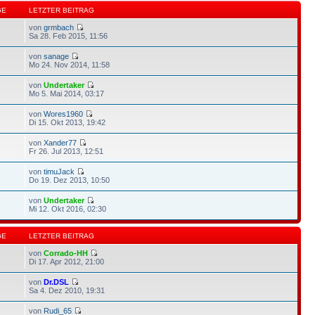
GE
LETZTER BEITRAG
von
grmbach
Sa 28. Feb 2015, 11:56
von
sanage
Mo 24. Nov 2014, 11:58
von
Undertaker
Mo 5. Mai 2014, 03:17
von
Wores1960
Di 15. Okt 2013, 19:42
von
Xander77
Fr 26. Jul 2013, 12:51
von
timuJack
Do 19. Dez 2013, 10:50
von
Undertaker
Mi 12. Okt 2016, 02:30
GE
LETZTER BEITRAG
von
Corrado-HH
Di 17. Apr 2012, 21:00
von
Dr.DSL
Sa 4. Dez 2010, 19:31
von
Rudi_65