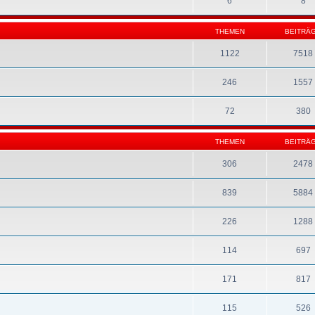
6
8
THEMEN
BEITRÄ
1122
7518
246
1557
72
380
THEMEN
BEITRÄ
306
2478
839
5884
226
1288
114
697
171
817
115
526