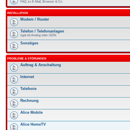
FAQ zu E-Mail, Browser & Co.
INSTALLATION
Modem / Router
Telefon / Telefonanlagen
egal ob Analog oder ISDN
Sonstiges
PROBLEME & STÖRUNGEN
Auftrag & Anschaltung
Internet
Telefonie
Rechnung
Alice Mobile
Alice HomeTV