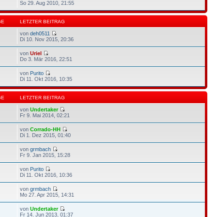
So 29. Aug 2010, 21:55
GE
LETZTER BEITRAG
von
deh0511
Di 10. Nov 2015, 20:36
von
Uriel
Do 3. Mär 2016, 22:51
von
Purito
Di 11. Okt 2016, 10:35
GE
LETZTER BEITRAG
von
Undertaker
Fr 9. Mai 2014, 02:21
von
Corrado-HH
Di 1. Dez 2015, 01:40
von
grmbach
Fr 9. Jan 2015, 15:28
von
Purito
Di 11. Okt 2016, 10:36
von
grmbach
Mo 27. Apr 2015, 14:31
von
Undertaker
Fr 14. Jun 2013, 01:37