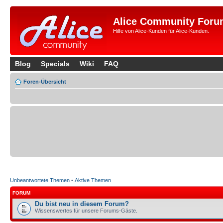
Alice Community Foru
Hilfe von Alice-Kunden für Alice-Kunden.
Blog
Specials
Wiki
FAQ
Foren-Übersicht
Unbeantwortete Themen
•
Aktive Themen
FORUM
Du bist neu in diesem Forum?
Wissenswertes für unsere Forums-Gäste.