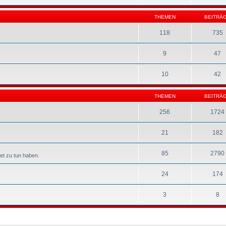
THEMEN
BEITRÄ
118
735
9
47
10
42
THEMEN
BEITRÄ
256
1724
21
182
85
2790
et zu tun haben.
24
174
3
8