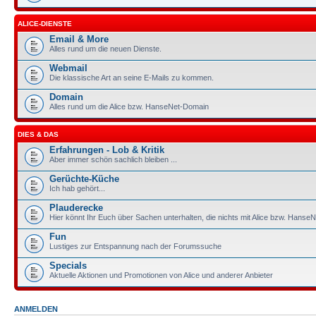
ALICE-DIENSTE
Email & More
Alles rund um die neuen Dienste.
Webmail
Die klassische Art an seine E-Mails zu kommen.
Domain
Alles rund um die Alice bzw. HanseNet-Domain
DIES & DAS
Erfahrungen - Lob & Kritik
Aber immer schön sachlich bleiben ...
Gerüchte-Küche
Ich hab gehört...
Plauderecke
Hier könnt Ihr Euch über Sachen unterhalten, die nichts mit Alice bzw. HanseN
Fun
Lustiges zur Entspannung nach der Forumssuche
Specials
Aktuelle Aktionen und Promotionen von Alice und anderer Anbieter
ANMELDEN