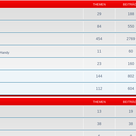
THEMEN
BEITRÄ
29
188
84
550
454
2769
11
60
s Handy
23
160
144
802
112
604
THEMEN
BEITRÄ
13
19
38
38