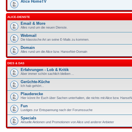
Alice HomeTV
ALICE-DIENSTE
Email & More
Alles rund um die neuen Dienste.
Webmail
Die klassische Art an seine E-Mails zu kommen.
Domain
Alles rund um die Alice bzw. HanseNet-Domain
DIES & DAS
Erfahrungen - Lob & Kritik
Aber immer schön sachlich bleiben ...
Gerüchte-Küche
Ich hab gehört...
Plauderecke
Hier könnt Ihr Euch über Sachen unterhalten, die nichts mit Alice bzw. HanseN
Fun
Lustiges zur Entspannung nach der Forumssuche
Specials
Aktuelle Aktionen und Promotionen von Alice und anderer Anbieter