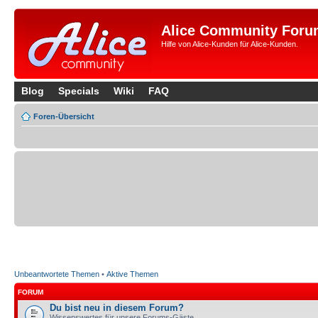
Alice Community Foru
Hilfe von Alice-Kunden für Alice-Kunden.
Blog
Specials
Wiki
FAQ
Foren-Übersicht
Unbeantwortete Themen
•
Aktive Themen
FORUM
Du bist neu in diesem Forum?
Wissenswertes für unsere Forums-Gäste.