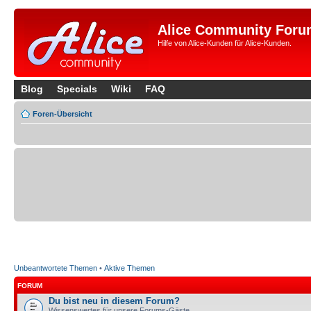
Alice Community Foru
Hilfe von Alice-Kunden für Alice-Kunden.
Blog
Specials
Wiki
FAQ
Foren-Übersicht
Unbeantwortete Themen
•
Aktive Themen
FORUM
Du bist neu in diesem Forum?
Wissenswertes für unsere Forums-Gäste.