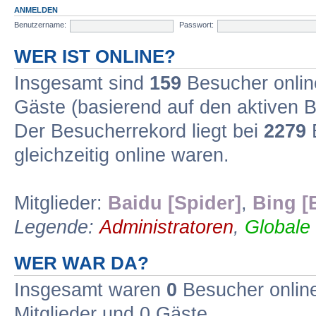
ANMELDEN
Benutzername:
Passwort:
WER IST ONLINE?
Insgesamt sind
159
Besucher online
Gäste (basierend auf den aktiven B
Der Besucherrekord liegt bei
2279
B
gleichzeitig online waren.
Mitglieder:
Baidu [Spider]
,
Bing [
Legende:
Administratoren
,
Globale
WER WAR DA?
Insgesamt waren
0
Besucher online 
Mitglieder und 0 Gäste.