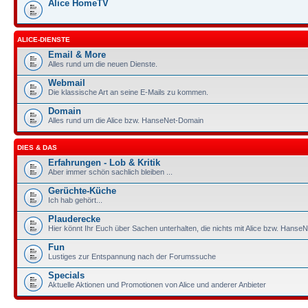
Alice HomeTV
ALICE-DIENSTE
Email & More
Alles rund um die neuen Dienste.
Webmail
Die klassische Art an seine E-Mails zu kommen.
Domain
Alles rund um die Alice bzw. HanseNet-Domain
DIES & DAS
Erfahrungen - Lob & Kritik
Aber immer schön sachlich bleiben ...
Gerüchte-Küche
Ich hab gehört...
Plauderecke
Hier könnt Ihr Euch über Sachen unterhalten, die nichts mit Alice bzw. HanseN
Fun
Lustiges zur Entspannung nach der Forumssuche
Specials
Aktuelle Aktionen und Promotionen von Alice und anderer Anbieter