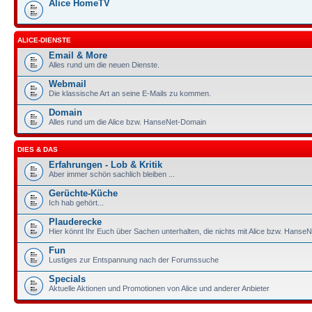
Alice HomeTV
ALICE-DIENSTE
Email & More
Alles rund um die neuen Dienste.
Webmail
Die klassische Art an seine E-Mails zu kommen.
Domain
Alles rund um die Alice bzw. HanseNet-Domain
DIES & DAS
Erfahrungen - Lob & Kritik
Aber immer schön sachlich bleiben ...
Gerüchte-Küche
Ich hab gehört...
Plauderecke
Hier könnt Ihr Euch über Sachen unterhalten, die nichts mit Alice bzw. HanseN
Fun
Lustiges zur Entspannung nach der Forumssuche
Specials
Aktuelle Aktionen und Promotionen von Alice und anderer Anbieter