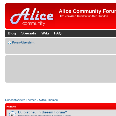
Alice Community Foru
Hilfe von Alice-Kunden für Alice-Kunden.
Blog
Specials
Wiki
FAQ
Foren-Übersicht
Unbeantwortete Themen
•
Aktive Themen
FORUM
Du bist neu in diesem Forum?
Wissenswertes für unsere Forums-Gäste.