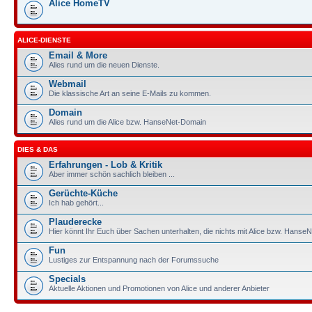
Alice HomeTV
ALICE-DIENSTE
Email & More
Alles rund um die neuen Dienste.
Webmail
Die klassische Art an seine E-Mails zu kommen.
Domain
Alles rund um die Alice bzw. HanseNet-Domain
DIES & DAS
Erfahrungen - Lob & Kritik
Aber immer schön sachlich bleiben ...
Gerüchte-Küche
Ich hab gehört...
Plauderecke
Hier könnt Ihr Euch über Sachen unterhalten, die nichts mit Alice bzw. HanseN
Fun
Lustiges zur Entspannung nach der Forumssuche
Specials
Aktuelle Aktionen und Promotionen von Alice und anderer Anbieter