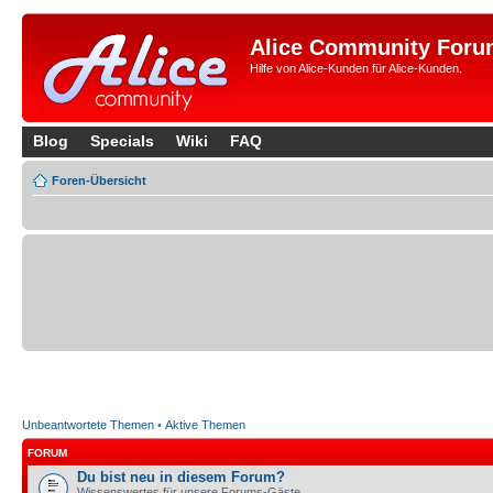
Alice Community Foru
Hilfe von Alice-Kunden für Alice-Kunden.
Blog
Specials
Wiki
FAQ
Foren-Übersicht
Unbeantwortete Themen
•
Aktive Themen
FORUM
Du bist neu in diesem Forum?
Wissenswertes für unsere Forums-Gäste.