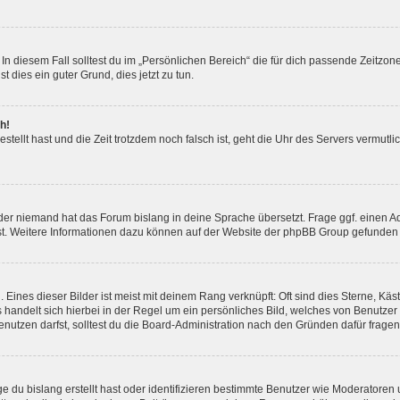
In diesem Fall solltest du im „Persönlichen Bereich“ die für dich passende Zeitzone 
t dies ein guter Grund, dies jetzt zu tun.
h!
estellt hast und die Zeit trotzdem noch falsch ist, geht die Uhr des Servers vermutl
der niemand hat das Forum bislang in deine Sprache übersetzt. Frage ggf. einen Adm
est. Weitere Informationen dazu können auf der Website der phpBB Group gefunden
Eines dieser Bilder ist meist mit deinem Rang verknüpft: Oft sind dies Sterne, Kä
s handelt sich hierbei in der Regel um ein persönliches Bild, welches von Benutzer
utzen darfst, solltest du die Board-Administration nach den Gründen dafür fragen
e du bislang erstellt hast oder identifizieren bestimmte Benutzer wie Moderatore