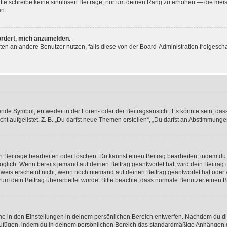
 Bitte schreibe keine sinnlosen Beiträge, nur um deinen Rang zu erhöhen — die mei
en.
ordert, mich anzumelden.
ichten an andere Benutzer nutzen, falls diese von der Board-Administration freige
e Symbol, entweder in der Foren- oder der Beitragsansicht. Es könnte sein, dass e
ht aufgelistet. Z. B. „Du darfst neue Themen erstellen“, „Du darfst an Abstimmung
n Beiträge bearbeiten oder löschen. Du kannst einen Beitrag bearbeiten, indem du
möglich. Wenn bereits jemand auf deinen Beitrag geantwortet hat, wird dein Beitra
nweis erscheint nicht, wenn noch niemand auf deinen Beitrag geantwortet hat oder 
 warum dein Beitrag überarbeitet wurde. Bitte beachte, dass normale Benutzer einen
e in den Einstellungen in deinem persönlichen Bereich entwerfen. Nachdem du die 
zufügen, indem du in deinem persönlichen Bereich das standardmäßige Anhängen d