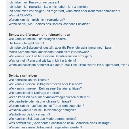
Ich habe mein Passwort vergessen!
Ich habe mich registriert, kann mich aber nicht anmelden!
Ich habe mich vor einiger Zeit registriert, kann mich aber nicht mehr anmelden?!
Was ist COPPA?
Warum kann ich mich nicht registrieren?
Wozu ist die „Alle Cookies des Boards löschen“-Funktion?
Benutzerpräferenzen und -einstellungen
Wie kann ich meine Einstellungen ändern?
Die Forenuhr geht falsch!
Ich habe die Zeitzone eingestellt, aber die Forenuhr geht immer noch falsch!
Meine Sprache steht auf diesem Board nicht zur Auswahl!
Wie kann ich ein Bild bei meinem Benutzernamen anzeigen?
Was ist mein Rang und wie kann ich ihn ändern?
Wenn ich bei einem Benutzer auf den E-Mail-Link klicke, werde ich aufgefordert, mich
Beiträge schreiben
Wie schreibe ich ein Thema?
Wie kann ich einen Beitrag bearbeiten oder löschen?
Wie kann ich meinem Beitrag eine Signatur anfügen?
Wie kann ich eine Umfrage erstellen?
Wieso kann ich nicht mehr Antwortmöglichkeiten erstellen?
Wie bearbeite oder lösche ich eine Umfrage?
Warum kann ich auf bestimmte Foren nicht zugreifen?
Weshalb kann ich keine Dateianhänge anfügen?
Weshalb wurde ich verwarnt?
Wie kann ich Beiträge den Moderatoren melden?
Was bewirkt die „Speichern“-Schaltfläche beim Schreiben eines Beitrags?
Warum muss mein Beitrag erst freigegeben werden?