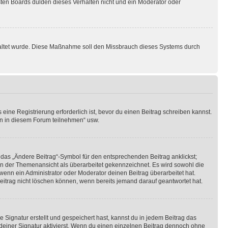
sten Boards dulden dieses Verhalten nicht und ein Moderator oder
schaltet wurde. Diese Maßnahme soll den Missbrauch dieses Systems durch
ine Registrierung erforderlich ist, bevor du einen Beitrag schreiben kannst.
en in diesem Forum teilnehmen“ usw.
 das „Ändere Beitrag“-Symbol für den entsprechenden Beitrag anklickst;
g in der Themenansicht als überarbeitet gekennzeichnet. Es wird sowohl die
wenn ein Administrator oder Moderator deinen Beitrag überarbeitet hat.
 Beitrag nicht löschen können, wenn bereits jemand darauf geantwortet hat.
Signatur erstellt und gespeichert hast, kannst du in jedem Beitrag das
einer Signatur aktivierst. Wenn du einen einzelnen Beitrag dennoch ohne