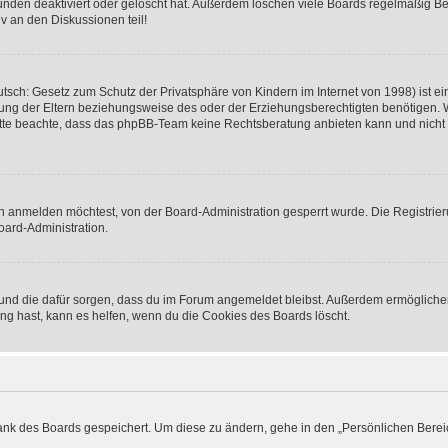
nden deaktiviert oder gelöscht hat. Außerdem löschen viele Boards regelmäßig Ben
v an den Diskussionen teil!
sch: Gesetz zum Schutz der Privatsphäre von Kindern im Internet von 1998) ist ei
ng der Eltern beziehungsweise des oder der Erziehungsberechtigten benötigen. Wenn
. Bitte beachte, dass das phpBB-Team keine Rechtsberatung anbieten kann und nicht d
h anmelden möchtest, von der Board-Administration gesperrt wurde. Die Registrie
ard-Administration.
t und die dafür sorgen, dass du im Forum angemeldet bleibst. Außerdem ermögliche
ng hast, kann es helfen, wenn du die Cookies des Boards löscht.
bank des Boards gespeichert. Um diese zu ändern, gehe in den „Persönlichen Bereic