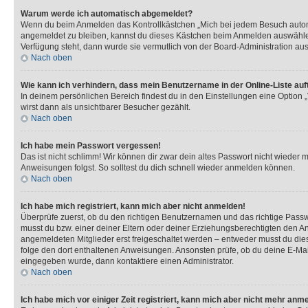
Warum werde ich automatisch abgemeldet?
Wenn du beim Anmelden das Kontrollkästchen „Mich bei jedem Besuch automat
angemeldet zu bleiben, kannst du dieses Kästchen beim Anmelden auswählen. 
Verfügung steht, dann wurde sie vermutlich von der Board-Administration aus
Nach oben
Wie kann ich verhindern, dass mein Benutzername in der Online-Liste auf
In deinem persönlichen Bereich findest du in den Einstellungen eine Option
wirst dann als unsichtbarer Besucher gezählt.
Nach oben
Ich habe mein Passwort vergessen!
Das ist nicht schlimm! Wir können dir zwar dein altes Passwort nicht wieder 
Anweisungen folgst. So solltest du dich schnell wieder anmelden können.
Nach oben
Ich habe mich registriert, kann mich aber nicht anmelden!
Überprüfe zuerst, ob du den richtigen Benutzernamen und das richtige Pas
musst du bzw. einer deiner Eltern oder deiner Erziehungsberechtigten den Anw
angemeldeten Mitglieder erst freigeschaltet werden – entweder musst du dies se
folge den dort enthaltenen Anweisungen. Ansonsten prüfe, ob du deine E-Mail
eingegeben wurde, dann kontaktiere einen Administrator.
Nach oben
Ich habe mich vor einiger Zeit registriert, kann mich aber nicht mehr anm