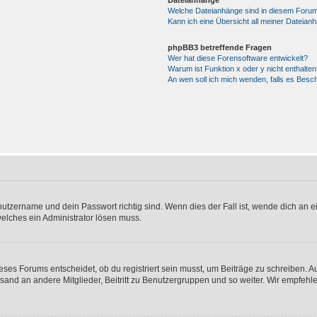
Dateianhänge
Welche Dateianhänge sind in diesem Forum
Kann ich eine Übersicht all meiner Dateian
phpBB3 betreffende Fragen
Wer hat diese Forensoftware entwickelt?
Warum ist Funktion x oder y nicht enthalten
An wen soll ich mich wenden, falls es Besc
utzername und dein Passwort richtig sind. Wenn dies der Fall ist, wende dich an ei
welches ein Administrator lösen muss.
es Forums entscheidet, ob du registriert sein musst, um Beiträge zu schreiben. Auf j
sand an andere Mitglieder, Beitritt zu Benutzergruppen und so weiter. Wir empfehlen 