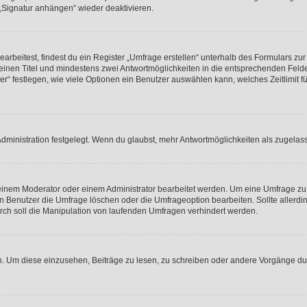
 „Signatur anhängen“ wieder deaktivieren.
beitest, findest du ein Register „Umfrage erstellen“ unterhalb des Formulars zur 
t einen Titel und mindestens zwei Antwortmöglichkeiten in die entsprechenden Felde
r“ festlegen, wie viele Optionen ein Benutzer auswählen kann, welches Zeitlimit fü
ministration festgelegt. Wenn du glaubst, mehr Antwortmöglichkeiten als zugelasse
inem Moderator oder einem Administrator bearbeitet werden. Um eine Umfrage zu b
enutzer die Umfrage löschen oder die Umfrageoption bearbeiten. Sollte allerdi
ch soll die Manipulation von laufenden Umfragen verhindert werden.
 Um diese einzusehen, Beiträge zu lesen, zu schreiben oder andere Vorgänge du