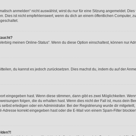
isch anmelden“ nicht auswählst, wirst du nur für eine Sitzung angemeldet. Dies 
Dies ist nicht empfehlenswert, wenn du dich an einem öffentlichen Computer, zum 
geschaltet.
taucht?
 „Verbirg meinen Online-Status“. Wenn du diese Option einschaltest, können nur Ad
mitteilen, du kannst es jedoch zurücksetzen. Dies machst du, indem du auf der Anm
swort eingegeben hast. Wenn diese stimmen, dann gibt es zwei Möglichkeiten. Wen
eisungen folgen, die du erhalten hast. Wenn dies nicht der Fall ist, muss dein Ben
lbst erledigen oder ein Administrator. Bei der Registrierung wurde dir mitgeteilt, 
-Adresse korrekt eingegeben hast oder die E-Mail von einem Spam-Filter blockiert
elden?!