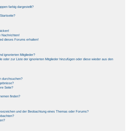
pen farbig dargestellt?
Startseite?
hicken!
 Nachrichten!
ied dieses Forums erhalten!
d ignorierten Mitglieder?
de oder zur Liste der ignorierten Mitglieder hinzufügen oder diese wieder aus den
en durchsuchen?
rgebnisse?
re Seite?
Themen finden?
Lesezeichen und der Beobachtung eines Themas oder Forums?
eobachten?
gen?