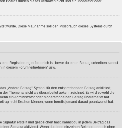
sten Boards dulden dieses Verhalten nicht und ein Moderator oder
schaltet wurde. Diese Maßnahme soll den Missbrauch dieses Systems durch
ine Registrierung erforderlich ist, bevor du einen Beitrag schreiben kannst.
en in diesem Forum teilnehmen“ usw.
 das „Ändere Beitrag“-Symbol für den entsprechenden Beitrag anklickst;
g in der Themenansicht als überarbeitet gekennzeichnet. Es wird sowohl die
wenn ein Administrator oder Moderator deinen Beitrag überarbeitet hat.
 Beitrag nicht löschen können, wenn bereits jemand darauf geantwortet hat.
Signatur erstellt und gespeichert hast, kannst du in jedem Beitrag das
einer Signatur aktivierst. Wenn du einen einzelnen Beitrag dennoch ohne