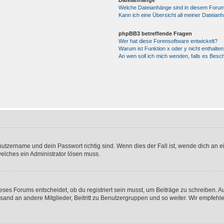
Dateianhänge
Welche Dateianhänge sind in diesem Forum
Kann ich eine Übersicht all meiner Dateian
phpBB3 betreffende Fragen
Wer hat diese Forensoftware entwickelt?
Warum ist Funktion x oder y nicht enthalten
An wen soll ich mich wenden, falls es Besc
utzername und dein Passwort richtig sind. Wenn dies der Fall ist, wende dich an ei
welches ein Administrator lösen muss.
es Forums entscheidet, ob du registriert sein musst, um Beiträge zu schreiben. Auf j
sand an andere Mitglieder, Beitritt zu Benutzergruppen und so weiter. Wir empfehlen 