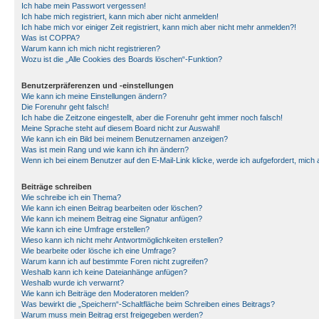
Ich habe mein Passwort vergessen!
Ich habe mich registriert, kann mich aber nicht anmelden!
Ich habe mich vor einiger Zeit registriert, kann mich aber nicht mehr anmelden?!
Was ist COPPA?
Warum kann ich mich nicht registrieren?
Wozu ist die „Alle Cookies des Boards löschen“-Funktion?
Benutzerpräferenzen und -einstellungen
Wie kann ich meine Einstellungen ändern?
Die Forenuhr geht falsch!
Ich habe die Zeitzone eingestellt, aber die Forenuhr geht immer noch falsch!
Meine Sprache steht auf diesem Board nicht zur Auswahl!
Wie kann ich ein Bild bei meinem Benutzernamen anzeigen?
Was ist mein Rang und wie kann ich ihn ändern?
Wenn ich bei einem Benutzer auf den E-Mail-Link klicke, werde ich aufgefordert, mich
Beiträge schreiben
Wie schreibe ich ein Thema?
Wie kann ich einen Beitrag bearbeiten oder löschen?
Wie kann ich meinem Beitrag eine Signatur anfügen?
Wie kann ich eine Umfrage erstellen?
Wieso kann ich nicht mehr Antwortmöglichkeiten erstellen?
Wie bearbeite oder lösche ich eine Umfrage?
Warum kann ich auf bestimmte Foren nicht zugreifen?
Weshalb kann ich keine Dateianhänge anfügen?
Weshalb wurde ich verwarnt?
Wie kann ich Beiträge den Moderatoren melden?
Was bewirkt die „Speichern“-Schaltfläche beim Schreiben eines Beitrags?
Warum muss mein Beitrag erst freigegeben werden?