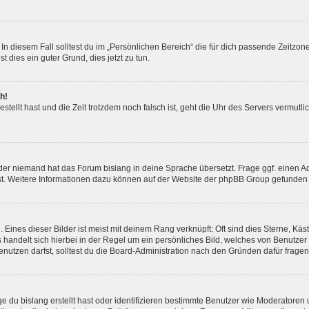
In diesem Fall solltest du im „Persönlichen Bereich“ die für dich passende Zeitzone 
t dies ein guter Grund, dies jetzt zu tun.
h!
estellt hast und die Zeit trotzdem noch falsch ist, geht die Uhr des Servers vermutl
der niemand hat das Forum bislang in deine Sprache übersetzt. Frage ggf. einen Adm
est. Weitere Informationen dazu können auf der Website der phpBB Group gefunden
Eines dieser Bilder ist meist mit deinem Rang verknüpft: Oft sind dies Sterne, Kä
s handelt sich hierbei in der Regel um ein persönliches Bild, welches von Benutzer
utzen darfst, solltest du die Board-Administration nach den Gründen dafür fragen
e du bislang erstellt hast oder identifizieren bestimmte Benutzer wie Moderatore