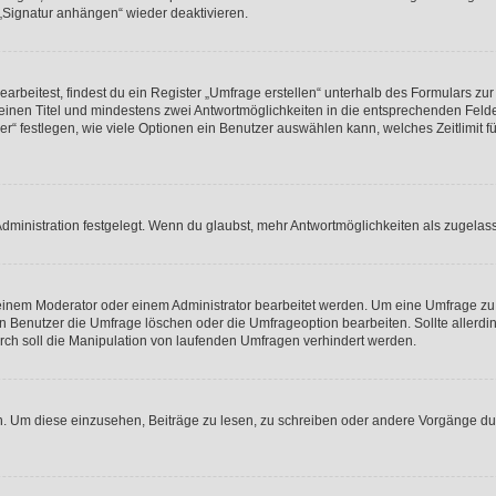
 „Signatur anhängen“ wieder deaktivieren.
beitest, findest du ein Register „Umfrage erstellen“ unterhalb des Formulars zur 
t einen Titel und mindestens zwei Antwortmöglichkeiten in die entsprechenden Felde
r“ festlegen, wie viele Optionen ein Benutzer auswählen kann, welches Zeitlimit fü
ministration festgelegt. Wenn du glaubst, mehr Antwortmöglichkeiten als zugelasse
inem Moderator oder einem Administrator bearbeitet werden. Um eine Umfrage zu b
enutzer die Umfrage löschen oder die Umfrageoption bearbeiten. Sollte allerdi
ch soll die Manipulation von laufenden Umfragen verhindert werden.
 Um diese einzusehen, Beiträge zu lesen, zu schreiben oder andere Vorgänge du