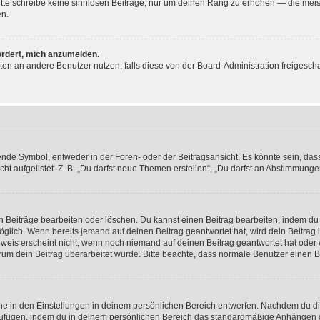
 Bitte schreibe keine sinnlosen Beiträge, nur um deinen Rang zu erhöhen — die mei
en.
ordert, mich anzumelden.
ichten an andere Benutzer nutzen, falls diese von der Board-Administration freige
e Symbol, entweder in der Foren- oder der Beitragsansicht. Es könnte sein, dass e
ht aufgelistet. Z. B. „Du darfst neue Themen erstellen“, „Du darfst an Abstimmung
n Beiträge bearbeiten oder löschen. Du kannst einen Beitrag bearbeiten, indem du
möglich. Wenn bereits jemand auf deinen Beitrag geantwortet hat, wird dein Beitra
nweis erscheint nicht, wenn noch niemand auf deinen Beitrag geantwortet hat oder 
 warum dein Beitrag überarbeitet wurde. Bitte beachte, dass normale Benutzer einen
e in den Einstellungen in deinem persönlichen Bereich entwerfen. Nachdem du die 
zufügen, indem du in deinem persönlichen Bereich das standardmäßige Anhängen d