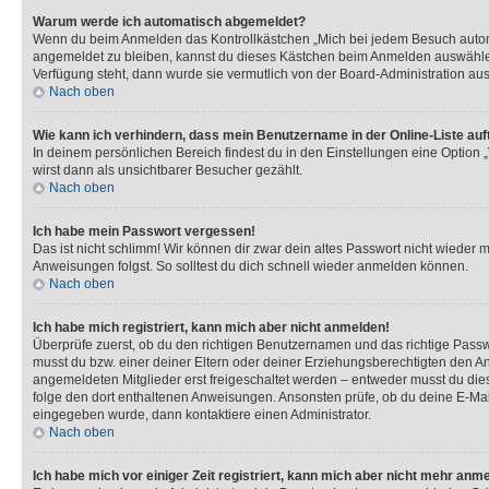
Warum werde ich automatisch abgemeldet?
Wenn du beim Anmelden das Kontrollkästchen „Mich bei jedem Besuch automat
angemeldet zu bleiben, kannst du dieses Kästchen beim Anmelden auswählen. 
Verfügung steht, dann wurde sie vermutlich von der Board-Administration aus
Nach oben
Wie kann ich verhindern, dass mein Benutzername in der Online-Liste auf
In deinem persönlichen Bereich findest du in den Einstellungen eine Option
wirst dann als unsichtbarer Besucher gezählt.
Nach oben
Ich habe mein Passwort vergessen!
Das ist nicht schlimm! Wir können dir zwar dein altes Passwort nicht wieder 
Anweisungen folgst. So solltest du dich schnell wieder anmelden können.
Nach oben
Ich habe mich registriert, kann mich aber nicht anmelden!
Überprüfe zuerst, ob du den richtigen Benutzernamen und das richtige Pas
musst du bzw. einer deiner Eltern oder deiner Erziehungsberechtigten den Anw
angemeldeten Mitglieder erst freigeschaltet werden – entweder musst du dies se
folge den dort enthaltenen Anweisungen. Ansonsten prüfe, ob du deine E-Mail
eingegeben wurde, dann kontaktiere einen Administrator.
Nach oben
Ich habe mich vor einiger Zeit registriert, kann mich aber nicht mehr anm