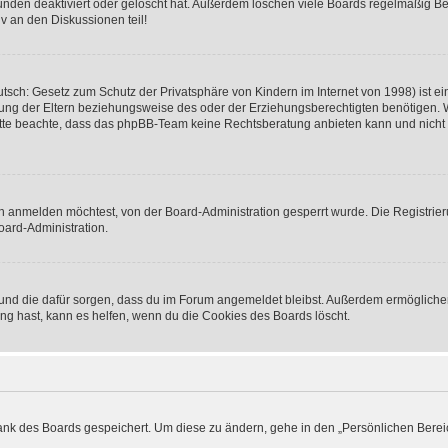
nden deaktiviert oder gelöscht hat. Außerdem löschen viele Boards regelmäßig Ben
v an den Diskussionen teil!
sch: Gesetz zum Schutz der Privatsphäre von Kindern im Internet von 1998) ist ei
ng der Eltern beziehungsweise des oder der Erziehungsberechtigten benötigen. Wenn
. Bitte beachte, dass das phpBB-Team keine Rechtsberatung anbieten kann und nicht d
h anmelden möchtest, von der Board-Administration gesperrt wurde. Die Registrie
ard-Administration.
t und die dafür sorgen, dass du im Forum angemeldet bleibst. Außerdem ermögliche
ng hast, kann es helfen, wenn du die Cookies des Boards löscht.
bank des Boards gespeichert. Um diese zu ändern, gehe in den „Persönlichen Bereic