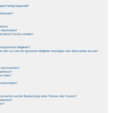
pen farbig dargestellt?
Startseite?
hicken!
 Nachrichten!
ied dieses Forums erhalten!
d ignorierten Mitglieder?
de oder zur Liste der ignorierten Mitglieder hinzufügen oder diese wieder aus den
en durchsuchen?
rgebnisse?
re Seite?
Themen finden?
Lesezeichen und der Beobachtung eines Themas oder Forums?
eobachten?
gen?