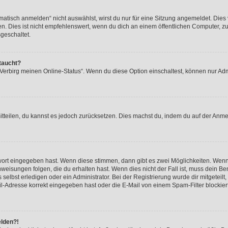
isch anmelden“ nicht auswählst, wirst du nur für eine Sitzung angemeldet. Dies 
Dies ist nicht empfehlenswert, wenn du dich an einem öffentlichen Computer, zum 
geschaltet.
taucht?
 „Verbirg meinen Online-Status“. Wenn du diese Option einschaltest, können nur Ad
mitteilen, du kannst es jedoch zurücksetzen. Dies machst du, indem du auf der Anm
swort eingegeben hast. Wenn diese stimmen, dann gibt es zwei Möglichkeiten. Wen
eisungen folgen, die du erhalten hast. Wenn dies nicht der Fall ist, muss dein Ben
lbst erledigen oder ein Administrator. Bei der Registrierung wurde dir mitgeteilt, 
-Adresse korrekt eingegeben hast oder die E-Mail von einem Spam-Filter blockiert
elden?!