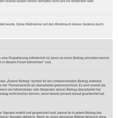
sten Boards dulden dieses Verhalten nicht und ein Moderator oder
schaltet wurde. Diese Maßnahme soll den Missbrauch dieses Systems durch
ine Registrierung erforderlich ist, bevor du einen Beitrag schreiben kannst.
en in diesem Forum teilnehmen“ usw.
 das „Ändere Beitrag“-Symbol für den entsprechenden Beitrag anklickst;
g in der Themenansicht als überarbeitet gekennzeichnet. Es wird sowohl die
wenn ein Administrator oder Moderator deinen Beitrag überarbeitet hat.
 Beitrag nicht löschen können, wenn bereits jemand darauf geantwortet hat.
Signatur erstellt und gespeichert hast, kannst du in jedem Beitrag das
einer Signatur aktivierst. Wenn du einen einzelnen Beitrag dennoch ohne