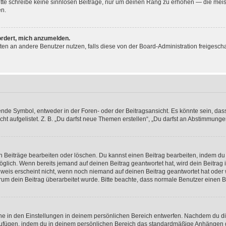
 Bitte schreibe keine sinnlosen Beiträge, nur um deinen Rang zu erhöhen — die mei
en.
ordert, mich anzumelden.
ichten an andere Benutzer nutzen, falls diese von der Board-Administration freige
e Symbol, entweder in der Foren- oder der Beitragsansicht. Es könnte sein, dass e
ht aufgelistet. Z. B. „Du darfst neue Themen erstellen“, „Du darfst an Abstimmung
n Beiträge bearbeiten oder löschen. Du kannst einen Beitrag bearbeiten, indem du
möglich. Wenn bereits jemand auf deinen Beitrag geantwortet hat, wird dein Beitra
nweis erscheint nicht, wenn noch niemand auf deinen Beitrag geantwortet hat oder 
 warum dein Beitrag überarbeitet wurde. Bitte beachte, dass normale Benutzer einen
e in den Einstellungen in deinem persönlichen Bereich entwerfen. Nachdem du die 
zufügen, indem du in deinem persönlichen Bereich das standardmäßige Anhängen d