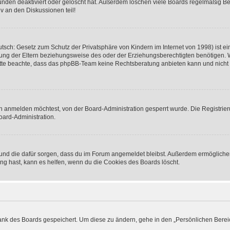
nden deaktiviert oder gelöscht hat. Außerdem löschen viele Boards regelmäßig Ben
v an den Diskussionen teil!
sch: Gesetz zum Schutz der Privatsphäre von Kindern im Internet von 1998) ist ei
ng der Eltern beziehungsweise des oder der Erziehungsberechtigten benötigen. Wenn
. Bitte beachte, dass das phpBB-Team keine Rechtsberatung anbieten kann und nicht d
h anmelden möchtest, von der Board-Administration gesperrt wurde. Die Registrie
ard-Administration.
t und die dafür sorgen, dass du im Forum angemeldet bleibst. Außerdem ermögliche
ng hast, kann es helfen, wenn du die Cookies des Boards löscht.
bank des Boards gespeichert. Um diese zu ändern, gehe in den „Persönlichen Bereic