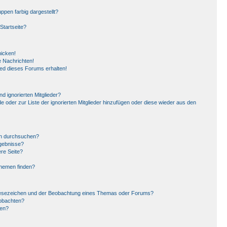
pen farbig dargestellt?
Startseite?
hicken!
 Nachrichten!
ied dieses Forums erhalten!
d ignorierten Mitglieder?
de oder zur Liste der ignorierten Mitglieder hinzufügen oder diese wieder aus den
en durchsuchen?
rgebnisse?
re Seite?
Themen finden?
Lesezeichen und der Beobachtung eines Themas oder Forums?
eobachten?
gen?