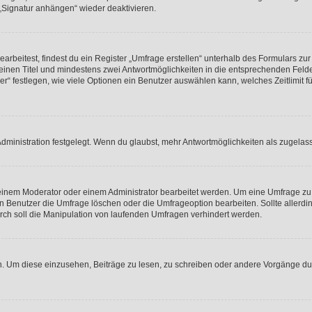
 „Signatur anhängen“ wieder deaktivieren.
beitest, findest du ein Register „Umfrage erstellen“ unterhalb des Formulars zur 
t einen Titel und mindestens zwei Antwortmöglichkeiten in die entsprechenden Felde
r“ festlegen, wie viele Optionen ein Benutzer auswählen kann, welches Zeitlimit fü
ministration festgelegt. Wenn du glaubst, mehr Antwortmöglichkeiten als zugelasse
inem Moderator oder einem Administrator bearbeitet werden. Um eine Umfrage zu b
enutzer die Umfrage löschen oder die Umfrageoption bearbeiten. Sollte allerdi
ch soll die Manipulation von laufenden Umfragen verhindert werden.
 Um diese einzusehen, Beiträge zu lesen, zu schreiben oder andere Vorgänge du