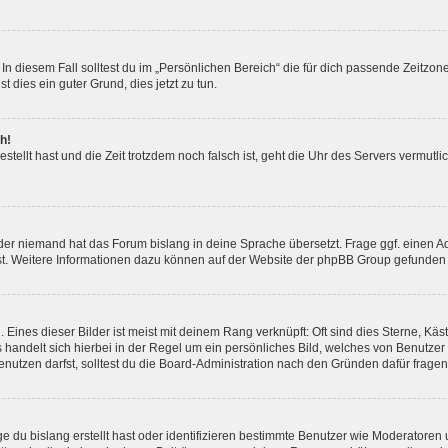
In diesem Fall solltest du im „Persönlichen Bereich“ die für dich passende Zeitzone 
t dies ein guter Grund, dies jetzt zu tun.
h!
estellt hast und die Zeit trotzdem noch falsch ist, geht die Uhr des Servers vermutl
der niemand hat das Forum bislang in deine Sprache übersetzt. Frage ggf. einen Adm
est. Weitere Informationen dazu können auf der Website der phpBB Group gefunden
Eines dieser Bilder ist meist mit deinem Rang verknüpft: Oft sind dies Sterne, Kä
s handelt sich hierbei in der Regel um ein persönliches Bild, welches von Benutzer
utzen darfst, solltest du die Board-Administration nach den Gründen dafür fragen
e du bislang erstellt hast oder identifizieren bestimmte Benutzer wie Moderatore