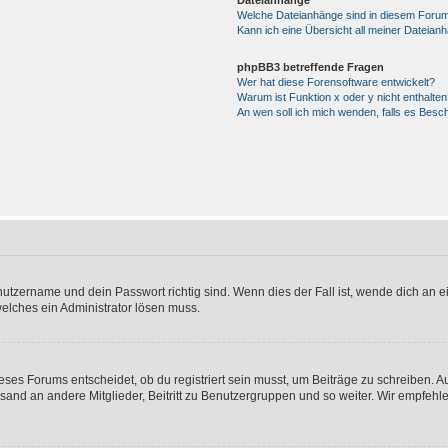
Dateianhänge
Welche Dateianhänge sind in diesem Forum
Kann ich eine Übersicht all meiner Dateian
phpBB3 betreffende Fragen
Wer hat diese Forensoftware entwickelt?
Warum ist Funktion x oder y nicht enthalten
An wen soll ich mich wenden, falls es Besc
utzername und dein Passwort richtig sind. Wenn dies der Fall ist, wende dich an ei
welches ein Administrator lösen muss.
es Forums entscheidet, ob du registriert sein musst, um Beiträge zu schreiben. Auf j
sand an andere Mitglieder, Beitritt zu Benutzergruppen und so weiter. Wir empfehlen 