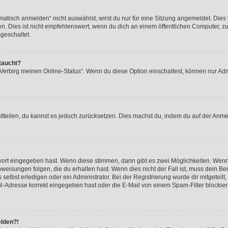
isch anmelden“ nicht auswählst, wirst du nur für eine Sitzung angemeldet. Dies 
Dies ist nicht empfehlenswert, wenn du dich an einem öffentlichen Computer, zum 
geschaltet.
taucht?
 „Verbirg meinen Online-Status“. Wenn du diese Option einschaltest, können nur Ad
mitteilen, du kannst es jedoch zurücksetzen. Dies machst du, indem du auf der Anm
swort eingegeben hast. Wenn diese stimmen, dann gibt es zwei Möglichkeiten. Wen
eisungen folgen, die du erhalten hast. Wenn dies nicht der Fall ist, muss dein Ben
lbst erledigen oder ein Administrator. Bei der Registrierung wurde dir mitgeteilt, 
-Adresse korrekt eingegeben hast oder die E-Mail von einem Spam-Filter blockiert
elden?!