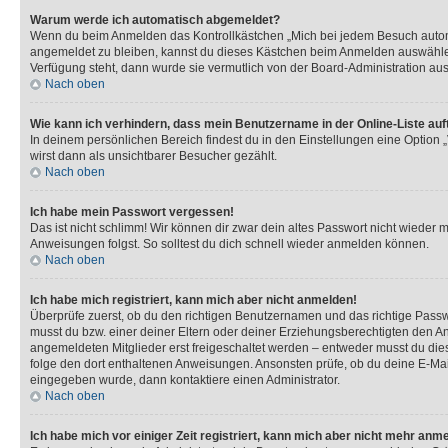
Warum werde ich automatisch abgemeldet?
Wenn du beim Anmelden das Kontrollkästchen „Mich bei jedem Besuch automat
angemeldet zu bleiben, kannst du dieses Kästchen beim Anmelden auswählen. 
Verfügung steht, dann wurde sie vermutlich von der Board-Administration aus
Nach oben
Wie kann ich verhindern, dass mein Benutzername in der Online-Liste auf
In deinem persönlichen Bereich findest du in den Einstellungen eine Option
wirst dann als unsichtbarer Besucher gezählt.
Nach oben
Ich habe mein Passwort vergessen!
Das ist nicht schlimm! Wir können dir zwar dein altes Passwort nicht wieder 
Anweisungen folgst. So solltest du dich schnell wieder anmelden können.
Nach oben
Ich habe mich registriert, kann mich aber nicht anmelden!
Überprüfe zuerst, ob du den richtigen Benutzernamen und das richtige Pas
musst du bzw. einer deiner Eltern oder deiner Erziehungsberechtigten den Anw
angemeldeten Mitglieder erst freigeschaltet werden – entweder musst du dies se
folge den dort enthaltenen Anweisungen. Ansonsten prüfe, ob du deine E-Mail
eingegeben wurde, dann kontaktiere einen Administrator.
Nach oben
Ich habe mich vor einiger Zeit registriert, kann mich aber nicht mehr anm