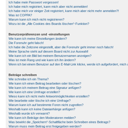
Ich habe mein Passwort vergessen!
Ich habe mich registriert, kann mich aber nicht anmelden!
Ich habe mich vor einiger Zeit registriert, kann mich aber nicht mehr anmelden?!
Was ist COPPA?
Warum kann ich mich nicht registrieren?
Wozu ist die „Alle Cookies des Boards löschen“-Funktion?
Benutzerpräferenzen und -einstellungen
Wie kann ich meine Einstellungen ändern?
Die Forenuhr geht falsch!
Ich habe die Zeitzone eingestellt, aber die Forenuhr geht immer noch falsch!
Meine Sprache steht auf diesem Board nicht zur Auswahl!
Wie kann ich ein Bild bei meinem Benutzernamen anzeigen?
Was ist mein Rang und wie kann ich ihn ändern?
Wenn ich bei einem Benutzer auf den E-Mail-Link klicke, werde ich aufgefordert, mich
Beiträge schreiben
Wie schreibe ich ein Thema?
Wie kann ich einen Beitrag bearbeiten oder löschen?
Wie kann ich meinem Beitrag eine Signatur anfügen?
Wie kann ich eine Umfrage erstellen?
Wieso kann ich nicht mehr Antwortmöglichkeiten erstellen?
Wie bearbeite oder lösche ich eine Umfrage?
Warum kann ich auf bestimmte Foren nicht zugreifen?
Weshalb kann ich keine Dateianhänge anfügen?
Weshalb wurde ich verwarnt?
Wie kann ich Beiträge den Moderatoren melden?
Was bewirkt die „Speichern“-Schaltfläche beim Schreiben eines Beitrags?
Warum muss mein Beitrag erst freigegeben werden?